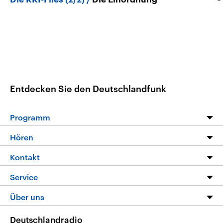
Entdecken Sie den Deutschlandfunk
Programm
Programm
Hören
Alle Sendungen
Livestream
Kontakt
Die Nachrichten
Audios
Hörerservice
Service
Nachrichtenleicht
Podcasts
Social Media
FAQ
Über uns
Neue Beiträge auf dlf.de
Deutschlandfunk App
Newsletter
Deutschlandradio
Themen-Schwerpunkte
Nachrichten App
Deutschlandradio