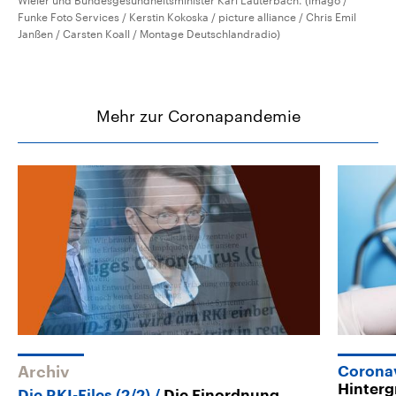
Wieler und Bundesgesundheitsminister Karl Lauterbach. (imago /
Funke Foto Services / Kerstin Kokoska / picture alliance / Chris Emil
Janßen / Carsten Koall / Montage Deutschlandradio)
Mehr zur Coronapandemie
Archiv
Corona
Hinter
Die RKI-Files (2/2)
Die Einordnung