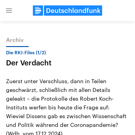
Close
menu
Archiv
Themen
Die RKI-Files (1/2)
Der Verdacht
Zuerst unter Verschluss, dann in Teilen
geschwärzt, schließlich mit allen Details
geleakt – die Protokolle des Robert Koch-
Landtagswahl Sachsen-Anhalt
USA
Instituts werfen bis heute die Frage auf:
2026
Aktuelle Beiträge, Analys
Alle Informationen
Wieviel Dissens gab es zwischen Wissenschaft
Hintergründe
Sachsen-Anhalt wählt am 6.
Wirtschaftlich und militäri
und Politik während der Coronapandemie?
September 2026 einen neuen
gehören die Vereinigten S
Landtag. Seit 2021 wird das
den mächtigsten Ländern 
(Wdh. vom 17.12.2024)
Bundesland von einer Koalition aus
mit großem Einfluss auf d