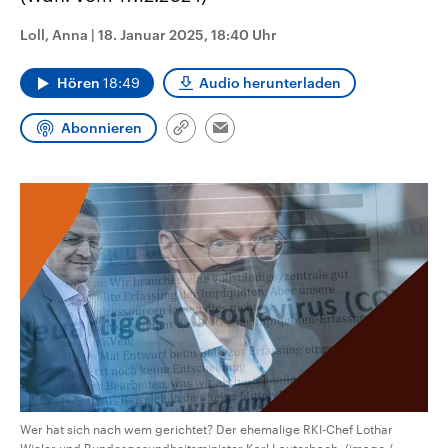
CDU, SPD und FDP regiert.-
aktuelle Weltgeschehen.
Umfragen, Prognosen,
Loll, Anna
|
18. Januar 2025, 18:40 Uhr
Wahlprogramme, aktuelle Berichte
Sendungen
Programm
Podcasts
und Hintergründe zu den Parteien
und Kandidaten der anstehenden
Hören
18:49
Audio herunterladen
Wahl.
Audio-Archiv
Abonnieren
Link
Email
kopieren/teilen
Wer hat sich nach wem gerichtet? Der ehemalige RKI-Chef Lothar