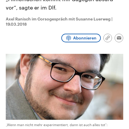
CDU, SPD und FDP regiert.-
aktuelle Weltgeschehen.
vor“, sagte er im Dlf.
Umfragen, Prognosen,
Wahlprogramme, aktuelle Berichte
Sendungen
Programm
Podcasts
und Hintergründe zu den Parteien
Axel Ranisch im Corsogespräch mit Susanne Luerweg
|
und Kandidaten der anstehenden
19.03.2018
Wahl.
Audio-Archiv
Abonnieren
Link
Emai
kopieren/te
„Wenn man nicht mehr experimentiert, dann ist auch alles tot“: