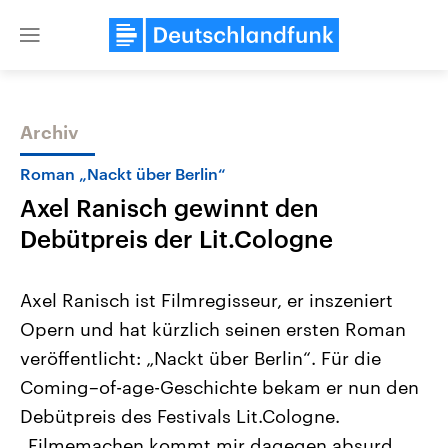
Close
menu
Archiv
Themen
Roman „Nackt über Berlin“
Axel Ranisch gewinnt den
Debütpreis der Lit.Cologne
Axel Ranisch ist Filmregisseur, er inszeniert
Opern und hat kürzlich seinen ersten Roman
Landtagswahl Sachsen-Anhalt
USA
veröffentlicht: „Nackt über Berlin“. Für die
2026
Aktuelle Beiträge, Analys
Alle Informationen
Hintergründe
Coming–of-age-Geschichte bekam er nun den
Sachsen-Anhalt wählt am 6.
Wirtschaftlich und militäri
September 2026 einen neuen
gehören die Vereinigten S
Debütpreis des Festivals Lit.Cologne.
Landtag. Seit 2021 wird das
den mächtigsten Ländern 
„Filmemachen kommt mir dagegen absurd
Bundesland von einer Koalition aus
mit großem Einfluss auf d