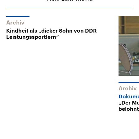
Archiv
Kindheit als „dicker Sohn von DDR-
Leistungssportlern“
Archiv
Dokumen
„Der Mu
belohn