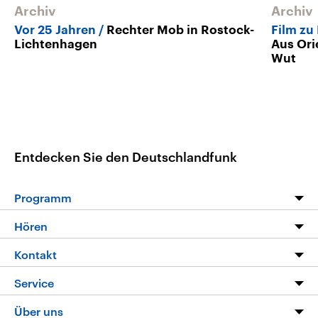
Archiv
Archiv
Vor 25 Jahren
Rechter Mob in Rostock-
Film zu
Lichtenhagen
Aus Ori
Wut
Entdecken Sie den Deutschlandfunk
Programm
Programm
Hören
Alle Sendungen
Livestream
Kontakt
Die Nachrichten
Audios
Hörerservice
Service
Nachrichtenleicht
Podcasts
Social Media
FAQ
Über uns
Neue Beiträge auf dlf.de