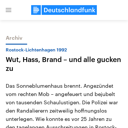
Close
menu
Archiv
Themen
Rostock-Lichtenhagen 1992
Wut, Hass, Brand – und alle gucken
zu
Das Sonneblumenhaus brennt. Angezündet
vom rechten Mob – angefeuert und bejubelt
Landtagswahl Sachsen-Anhalt
USA
von tausenden Schaulustigen. Die Polizei war
2026
Aktuelle Beiträge, Analys
Alle Informationen
Hintergründe
den Randalierern zeitweilig hoffnungslos
Sachsen-Anhalt wählt am 6.
Wirtschaftlich und militäri
September 2026 einen neuen
gehören die Vereinigten S
unterlegen. Wie konnte es vor 25 Jahren zu
Landtag. Seit 2021 wird das
den mächtigsten Ländern 
den tagelangen Ausschreitungen in Rostock-
Bundesland von einer Koalition aus
mit großem Einfluss auf d