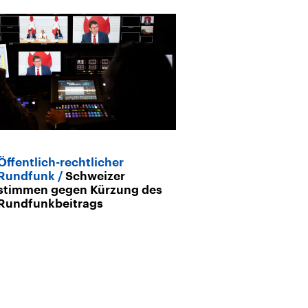
Öffentlich-rechtlicher
Archiv
Rundfunk
Schweizer
Die Gründung
stimmen gegen Kürzung des
„Trainingslager
Rundfunkbeitrags
Demokratie“