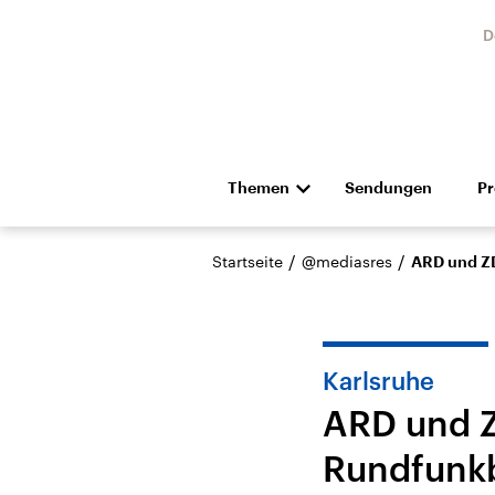
D
Themen
Sendungen
P
Die Nachrichten
Politik
/
/
Startseite
@mediasres
ARD und ZD
Hörspiel und Feature
Musik
Karlsruhe
ARD und Z
Rundfunkb
Landtagswahl Sachsen-
USA
Anhalt 2026
Aktuel