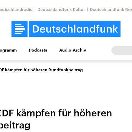
eutschlandradio
Deutschlandfunk Kultur
Deutschlandfunk No
rogramm
Podcasts
Audio-Archiv
Wirtschaft
Wissen
Kultur
Europa
Gesellschaf
F kämpfen für höheren Rundfunkbeitrag
DF kämpfen für höheren
eitrag
Nahostkonflikt
Iran
le Beiträge,
Aktuelle Lage und
Aktuelle Lage und