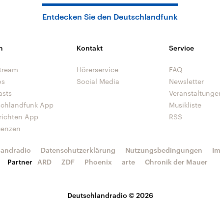
Entdecken Sie den Deutschlandfunk
n
Kontakt
Service
tream
Hörerservice
FAQ
os
Social Media
Newsletter
asts
Veranstaltunge
schlandfunk App
Musikliste
richten App
RSS
uenzen
landradio
Datenschutzerklärung
Nutzungsbedingungen
I
Partner
ARD
ZDF
Phoenix
arte
Chronik der Mauer
Deutschlandradio © 2026