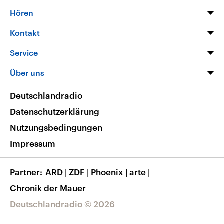
Programm
Hören
Alle Sendungen
Livestream
Kontakt
Die Nachrichten
Audios
Hörerservice
Service
Nachrichtenleicht
Podcasts
Social Media
FAQ
Über uns
Neue Beiträge auf dlf.de
Deutschlandfunk App
Newsletter
Deutschlandradio
Themen-Schwerpunkte
Nachrichten App
Deutschlandradio
Veranstaltungen
Presse
Frequenzen
Datenschutzerklärung
Musikliste
Ausbildung und Karriere
Nutzungsbedingungen
RSS
Transparenz
Impressum
Korrekturen
Barrierefreiheit
Partner
ARD
|
ZDF
|
Phoenix
|
arte
|
Chronik der Mauer
Deutschlandradio © 2026