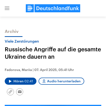
Close
menu
Archiv
Themen
Viele Zerstörungen
Russische Angriffe auf die gesamte
Ukraine dauern an
Fedorova, Mariia
|
07. April 2025, 05:41 Uhr
Hören
02:41
Audio herunterladen
Landtagswahl Sachsen-Anhalt
USA
2026
Aktuelle Beiträge, Analys
Alle Informationen
Hintergründe
Link
Sachsen-Anhalt wählt am 6.
Wirtschaftlich und militäri
Email
kopieren/teilen
September 2026 einen neuen
gehören die Vereinigten S
Landtag. Seit 2021 wird das
den mächtigsten Ländern 
Bundesland von einer Koalition aus
mit großem Einfluss auf d