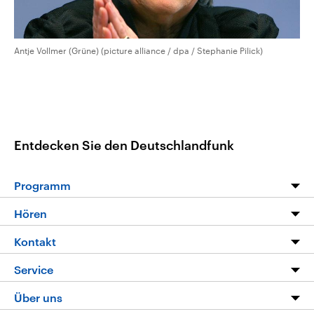
Antje Vollmer (Grüne) (picture alliance / dpa / Stephanie Pilick)
Entdecken Sie den Deutschlandfunk
Programm
Programm
Hören
Alle Sendungen
Livestream
Kontakt
Die Nachrichten
Audios
Hörerservice
Service
Nachrichtenleicht
Podcasts
Social Media
FAQ
Über uns
Neue Beiträge auf dlf.de
Deutschlandfunk App