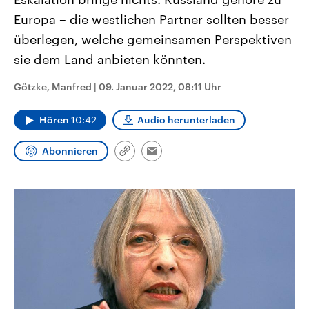
CDU, SPD und FDP regiert.-
aktuelle Weltgeschehen.
Europa – die westlichen Partner sollten besser
Umfragen, Prognosen,
Wahlprogramme, aktuelle Berichte
überlegen, welche gemeinsamen Perspektiven
Sendungen
Programm
Podcasts
und Hintergründe zu den Parteien
und Kandidaten der anstehenden
sie dem Land anbieten könnten.
Wahl.
Audio-Archiv
Götzke, Manfred
|
09. Januar 2022, 08:11 Uhr
Hören
10:42
Audio herunterladen
Abonnieren
Link
Email
kopieren/teilen