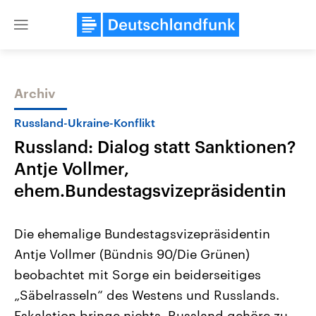
Close
menu
Archiv
Themen
Russland-Ukraine-Konflikt
Russland: Dialog statt Sanktionen?
Antje Vollmer,
ehem.Bundestagsvizepräsidentin
Die ehemalige Bundestagsvizepräsidentin
Landtagswahl Sachsen-Anhalt
USA
Antje Vollmer (Bündnis 90/Die Grünen)
2026
Aktuelle Beiträge, Analys
Alle Informationen
Hintergründe
beobachtet mit Sorge ein beiderseitiges
Sachsen-Anhalt wählt am 6.
Wirtschaftlich und militäri
September 2026 einen neuen
gehören die Vereinigten S
„Säbelrasseln“ des Westens und Russlands.
Landtag. Seit 2021 wird das
den mächtigsten Ländern 
Bundesland von einer Koalition aus
Eskalation bringe nichts. Russland gehöre zu
mit großem Einfluss auf d