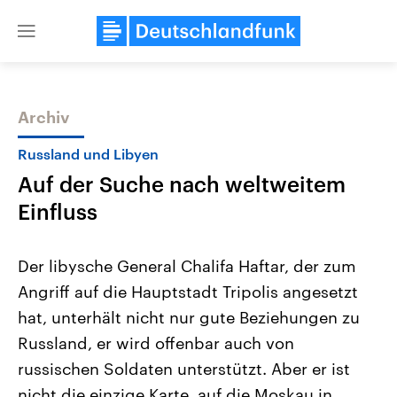
Close
menu
Archiv
Themen
Russland und Libyen
Auf der Suche nach weltweitem
Einfluss
Der libysche General Chalifa Haftar, der zum
Angriff auf die Hauptstadt Tripolis angesetzt
Landtagswahl Sachsen-Anhalt
USA
hat, unterhält nicht nur gute Beziehungen zu
2026
Aktuelle Beiträge, Analys
Alle Informationen
Hintergründe
Russland, er wird offenbar auch von
Sachsen-Anhalt wählt am 6.
Wirtschaftlich und militäri
September 2026 einen neuen
gehören die Vereinigten S
russischen Soldaten unterstützt. Aber er ist
Landtag. Seit 2021 wird das
den mächtigsten Ländern 
nicht die einzige Karte, auf die Moskau in
Bundesland von einer Koalition aus
mit großem Einfluss auf d