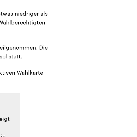
twas niedriger als
 Wahlberechtigten
teilgenommen. Die
el statt.
ktiven Wahlkarte
eigt
Sie