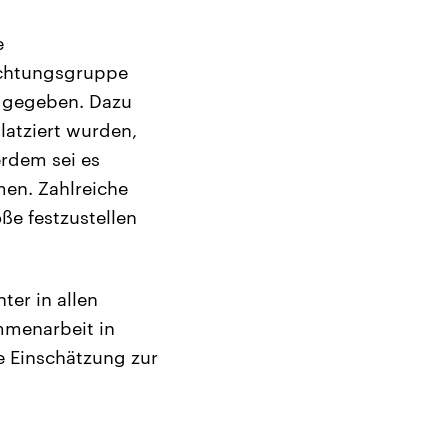
e
achtungsgruppe
e gegeben. Dazu
atziert wurden,
erdem sei es
men. Zahlreiche
ße festzustellen
er in allen
ammenarbeit in
e Einschätzung zur