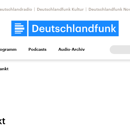
eutschlandradio
Deutschlandfunk Kultur
Deutschlandfunk No
rogramm
Podcasts
Audio-Archiv
Wirtschaft
Wissen
Kultur
Europa
Gesellschaf
dankt
kt
Nahostkonflikt
Iran
le Beiträge,
Aktuelle Lage und
Aktuelle Lage und