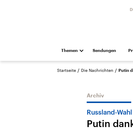
D
Themen
Sendungen
P
Die Nachrichten
Politik
/
/
Startseite
Die Nachrichten
Putin 
Hörspiel und Feature
Musik
Archiv
Russland-Wahl
Putin dan
Landtagswahl Sachsen-
USA
Anhalt 2026
Aktuel