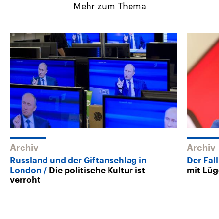
Mehr zum Thema
Archiv
Archiv
Russland und der Giftanschlag in
Der Fall
London
Die politische Kultur ist
mit Lüg
verroht