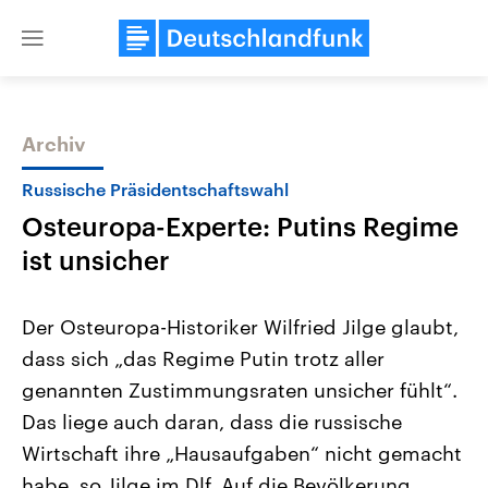
Close
menu
Archiv
Themen
Russische Präsidentschaftswahl
Osteuropa-Experte: Putins Regime
ist unsicher
Der Osteuropa-Historiker Wilfried Jilge glaubt,
dass sich „das Regime Putin trotz aller
Landtagswahl Sachsen-Anhalt
USA
genannten Zustimmungsraten unsicher fühlt“.
2026
Aktuelle Beiträge, Analys
Alle Informationen
Hintergründe
Das liege auch daran, dass die russische
Sachsen-Anhalt wählt am 6.
Wirtschaftlich und militäri
September 2026 einen neuen
gehören die Vereinigten S
Wirtschaft ihre „Hausaufgaben“ nicht gemacht
Landtag. Seit 2021 wird das
den mächtigsten Ländern 
habe, so Jilge im Dlf. Auf die Bevölkerung
Bundesland von einer Koalition aus
mit großem Einfluss auf d