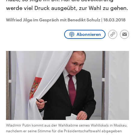
CDU, SPD und FDP regiert.-
aktuelle Weltgeschehen.
werde viel Druck ausgeübt, zur Wahl zu gehen.
Umfragen, Prognosen,
Wahlprogramme, aktuelle Berichte
Sendungen
Programm
Podcasts
und Hintergründe zu den Parteien
Wilfried Jilge im Gespräch mit Benedikt Schulz
|
18.03.2018
und Kandidaten der anstehenden
Wahl.
Audio-Archiv
Abonnieren
Link
Emai
kopieren/te
Wladimir Putin kommt aus der Wahlkabine seines Wahllokals in Moskau,
nachdem er seine Stimme für die Präsidentschaftswahl abgegeben