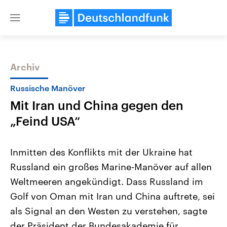
Close
menu
Archiv
Themen
Russische Manöver
Mit Iran und China gegen den
„Feind USA“
Inmitten des Konflikts mit der Ukraine hat
Russland ein großes Marine-Manöver auf allen
Landtagswahl Sachsen-Anhalt
USA
Weltmeeren angekündigt. Dass Russland im
2026
Aktuelle Beiträge, Analys
Alle Informationen
Hintergründe
Golf von Oman mit Iran und China auftrete, sei
Sachsen-Anhalt wählt am 6.
Wirtschaftlich und militäri
September 2026 einen neuen
gehören die Vereinigten S
als Signal an den Westen zu verstehen, sagte
Landtag. Seit 2021 wird das
den mächtigsten Ländern 
der Präsident der Bundesakademie für
Bundesland von einer Koalition aus
mit großem Einfluss auf d