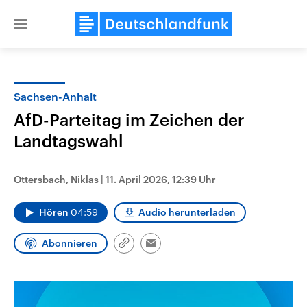
Close
menu
Sachsen-Anhalt
Themen
AfD-Parteitag im Zeichen der
Landtagswahl
Ottersbach, Niklas
|
11. April 2026, 12:39 Uhr
Hören
04:59
Audio herunterladen
Landtagswahl Sachsen-Anhalt
USA
Abonnieren
Link
Email
2026
Aktuelle Beiträge, Analys
kopieren/teilen
Alle Informationen
Hintergründe
Sachsen-Anhalt wählt am 6.
Wirtschaftlich und militäri
September 2026 einen neuen
gehören die Vereinigten S
Landtag. Seit 2021 wird das
den mächtigsten Ländern 
Bundesland von einer Koalition aus
mit großem Einfluss auf d