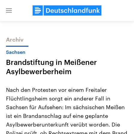
Close
menu
Archiv
Themen
Sachsen
Brandstiftung in Meißener
Asylbewerberheim
Nach den Protesten vor einem Freitaler
Flüchtlingsheim sorgt ein anderer Fall in
Landtagswahl Sachsen-Anhalt
USA
Sachsen für Aufsehen: Im sächsischen Meißen
2026
Aktuelle Beiträge, Analys
Alle Informationen
Hintergründe
ist ein Brandanschlag auf eine geplante
Sachsen-Anhalt wählt am 6.
Wirtschaftlich und militäri
September 2026 einen neuen
gehören die Vereinigten S
Asylbewerberunterkunft verübt worden. Die
Landtag. Seit 2021 wird das
den mächtigsten Ländern 
Polizei prüft, ob Rechtsextreme mit dem Brand
Bundesland von einer Koalition aus
mit großem Einfluss auf d