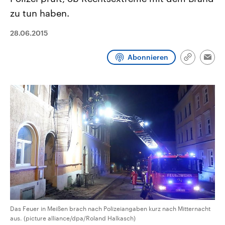
CDU, SPD und FDP regiert.-
aktuelle Weltgeschehen.
zu tun haben.
Umfragen, Prognosen,
Wahlprogramme, aktuelle Berichte
Sendungen
Programm
Podcasts
und Hintergründe zu den Parteien
28.06.2015
und Kandidaten der anstehenden
Wahl.
Audio-Archiv
Abonnieren
Link
Emai
kopieren/te
Das Feuer in Meißen brach nach Polizeiangaben kurz nach Mitternacht
aus. (picture alliance/dpa/Roland Halkasch)