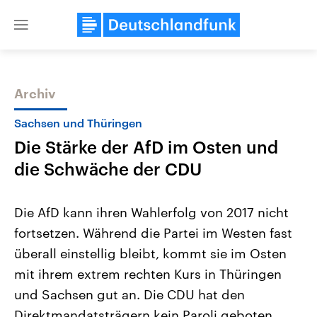
Close
menu
Archiv
Themen
Sachsen und Thüringen
Die Stärke der AfD im Osten und
die Schwäche der CDU
Die AfD kann ihren Wahlerfolg von 2017 nicht
fortsetzen. Während die Partei im Westen fast
USA
Nahostkonflikt
überall einstellig bleibt, kommt sie im Osten
Aktuelle Beiträge, Analysen und
Aktuelle Lage und Hinter
Der Überfall der palästine
Hintergründe
mit ihrem extrem rechten Kurs in Thüringen
Wirtschaftlich und militärisch
Terrororganisation Hamas
gehören die Vereinigten Staaten zu
Oktober 2023 auf Israel ha
und Sachsen gut an. Die CDU hat den
den mächtigsten Ländern der Erde,
Region wieder die Gewalt 
Direktmandatsträgern kein Paroli geboten.
mit großem Einfluss auf das
Israel möchte die Hamas z