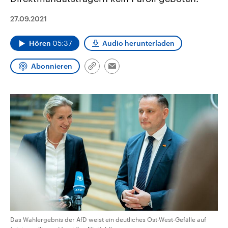
aktuelle Weltgeschehen.
Diese wird wie die Hisboll
Libanon vom Iran unterstüt
27.09.2021
Sendungen
Programm
Podcasts
Hören
05:37
Audio herunterladen
Audio-Archiv
Abonnieren
Link
Email
kopieren/teilen
Das Wahlergebnis der AfD weist ein deutliches Ost-West-Gefälle auf