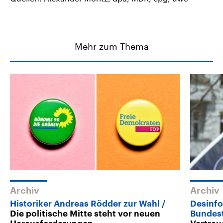
Mehr zum Thema
Archiv
Archiv
Historiker Andreas Rödder zur Wahl
Desinfo
Die politische Mitte steht vor neuen
Bundes