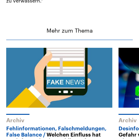
zu verwässern.“
Mehr zum Thema
Archiv
Archiv
Fehlinformationen, Falschmeldungen,
Desinfo
False Balance
Welchen Einfluss hat
Gefahr 