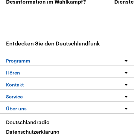
Desinformation im Wahlkampf?
Dienste
Entdecken Sie den Deutschlandfunk
Programm
Programm
Hören
Alle Sendungen
Livestream
Kontakt
Die Nachrichten
Audios
Hörerservice
Service
Nachrichtenleicht
Podcasts
Social Media
FAQ
Über uns
Neue Beiträge auf dlf.de
Deutschlandfunk App
Newsletter
Deutschlandradio
Themen-Schwerpunkte
Nachrichten App
Deutschlandradio
Veranstaltungen
Presse
Frequenzen
Datenschutzerklärung