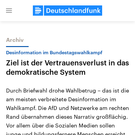
Close
menu
Archiv
Themen
Desinformation im Bundestagswahlkampf
Ziel ist der Vertrauensverlust in das
demokratische System
Durch Briefwahl drohe Wahlbetrug – das ist die
am meisten verbreitete Desinformation im
Landtagswahl Sachsen-Anhalt
USA
Wahlkampf. Die AfD und Netzwerke am rechten
2026
Aktuelle Beiträge, Analys
Alle Informationen
Hintergründe
Rand übernahmen dieses Narrativ großflächig.
Sachsen-Anhalt wählt am 6.
Wirtschaftlich und militäri
September 2026 einen neuen
gehören die Vereinigten S
Vor allem über die Sozialen Medien sollen
Landtag. Seit 2021 wird das
den mächtigsten Ländern 
junge und bildungsfernere Menschen erreicht
Bundesland von einer Koalition aus
mit großem Einfluss auf d