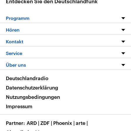
Entdecken Sie den Deutschlandfunk
Programm
Programm
Hören
Alle Sendungen
Livestream
Kontakt
Die Nachrichten
Audios
Hörerservice
Service
Nachrichtenleicht
Podcasts
Social Media
FAQ
Über uns
Neue Beiträge auf dlf.de
Deutschlandfunk App
Newsletter
Deutschlandradio
Themen-Schwerpunkte
Nachrichten App
Deutschlandradio
Veranstaltungen
Presse
Frequenzen
Datenschutzerklärung
Musikliste
Ausbildung und Karriere
Nutzungsbedingungen
RSS
Transparenz
Impressum
Korrekturen
Barrierefreiheit
Partner
ARD
|
ZDF
|
Phoenix
|
arte
|