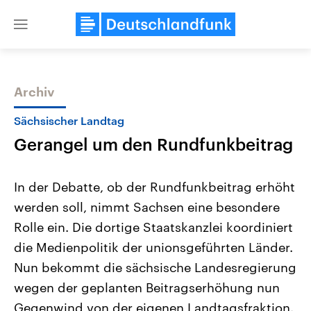
Close
menu
Archiv
Themen
Sächsischer Landtag
Gerangel um den Rundfunkbeitrag
In der Debatte, ob der Rundfunkbeitrag erhöht
werden soll, nimmt Sachsen eine besondere
Rolle ein. Die dortige Staatskanzlei koordiniert
Landtagswahl Sachsen-Anhalt
USA
die Medienpolitik der unionsgeführten Länder.
2026
Aktuelle Beiträge, Analys
Alle Informationen
Nun bekommt die sächsische Landesregierung
Hintergründe
Sachsen-Anhalt wählt am 6.
Wirtschaftlich und militäri
wegen der geplanten Beitragserhöhung nun
September 2026 einen neuen
gehören die Vereinigten S
Landtag. Seit 2021 wird das
den mächtigsten Ländern 
Gegenwind von der eigenen Landtagsfraktion.
Bundesland von einer Koalition aus
mit großem Einfluss auf d