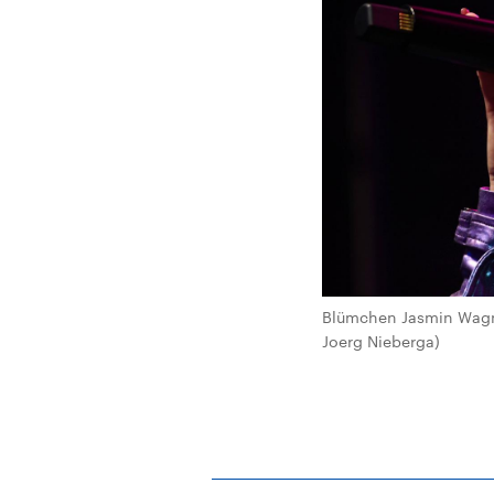
Blümchen Jasmin Wagne
Joerg Nieberga)