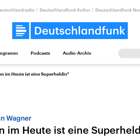
eutschlandradio
Deutschlandfunk Kultur
Deutschlandfunk No
rogramm
Podcasts
Audio-Archiv
Wirtschaft
Wissen
Kultur
Europa
Gesellschaf
n im Heute ist eine Superheldin"
in Wagner
 im Heute ist eine Superheld
Nahostkonflikt
Iran
le Beiträge,
Aktuelle Lage und
Aktuelle Lage und