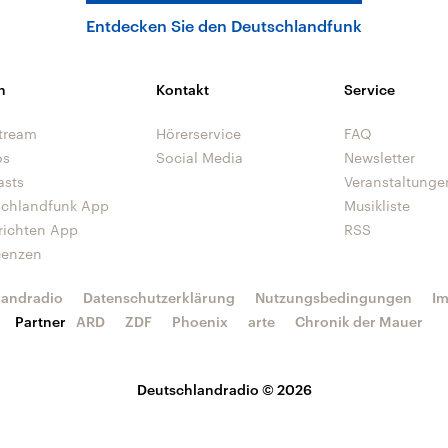
Entdecken Sie den Deutschlandfunk
n
Kontakt
Service
tream
Hörerservice
FAQ
os
Social Media
Newsletter
asts
Veranstaltunge
schlandfunk App
Musikliste
richten App
RSS
uenzen
landradio
Datenschutzerklärung
Nutzungsbedingungen
I
Partner
ARD
ZDF
Phoenix
arte
Chronik der Mauer
Deutschlandradio © 2026