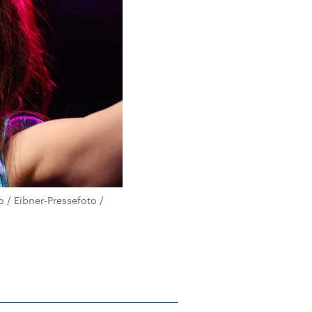
/ Eibner-Pressefoto /