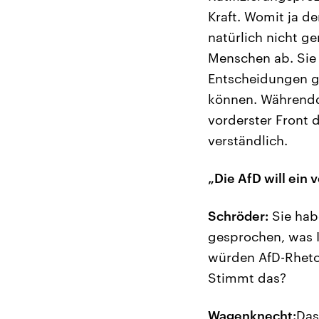
Kraft. Womit ja d
natürlich nicht g
Menschen ab. Sie 
Entscheidungen get
können. Währendd
vorderster Front 
verständlich.
„Die AfD will ein 
Schröder:
Sie hab
gesprochen, was 
würden AfD-Rhetor
Stimmt das?
Wagenknecht:
Das