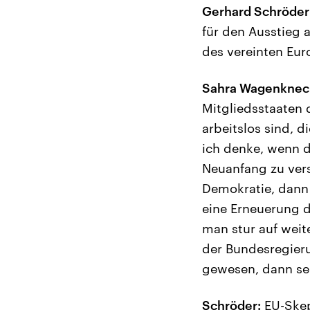
Gerhard Schröder
für den Ausstieg 
des vereinten Eur
Sahra Wagenknec
Mitgliedsstaaten d
arbeitslos sind, 
ich denke, wenn de
Neuanfang zu vers
Demokratie, dann 
eine Erneuerung d
man stur auf weite
der Bundesregierun
gewesen, dann seh
Schröder:
EU-Skeps