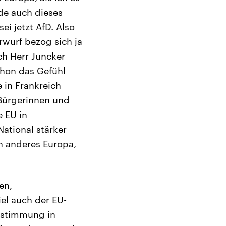
nde auch dieses
i jetzt AfD. Also
rwurf bezog sich ja
ch Herr Juncker
chon das Gefühl
 in Frankreich
 Bürgerinnen und
e EU in
National stärker
n anderes Europa,
en,
el auch der EU-
abstimmung in