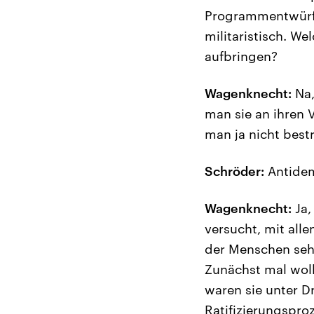
Programmentwürfen
militaristisch. W
aufbringen?
Wagenknecht:
Na,
man sie an ihren V
man ja nicht bestr
Schröder:
Antidem
Wagenknecht:
Ja,
versucht, mit all
der Menschen sehr
Zunächst mal woll
waren sie unter D
Ratifizierungspro