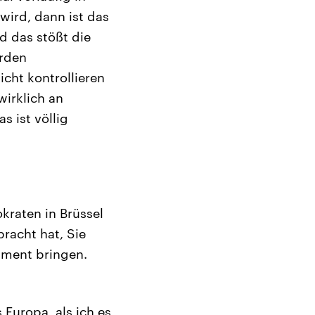
wird, dann ist das
d das stößt die
erden
icht kontrollieren
irklich an
 ist völlig
raten in Brüssel
racht hat, Sie
ament bringen.
s Europa, als ich es