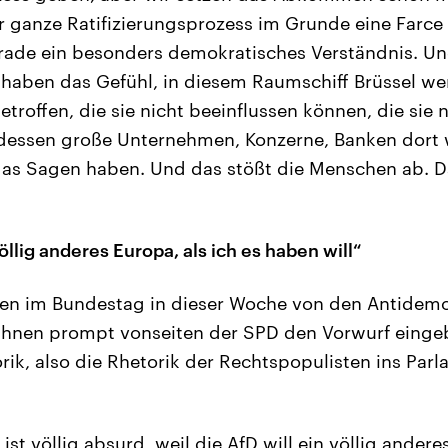
er ganze Ratifizierungsprozess im Grunde eine Farce 
erade ein besonders demokratisches Verständnis. Un
haben das Gefühl, in diesem Raumschiff Brüssel w
roffen, die sie nicht beeinflussen können, die sie n
essen große Unternehmen, Konzerne, Banken dort w
das Sagen haben. Und das stößt die Menschen ab. Das
völlig anderes Europa, als ich es haben will“
en im Bundestag in dieser Woche von den Antidemok
Ihnen prompt vonseiten der SPD den Vorwurf eingeb
ik, also die Rhetorik der Rechtspopulisten ins Parl
 ist völlig absurd, weil die AfD will ein völlig andere