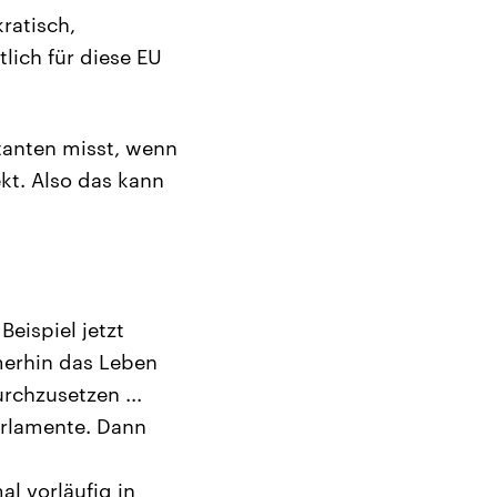
ratisch,
lich für diese EU
tanten misst, wenn
ekt. Also das kann
eispiel jetzt
merhin das Leben
rchzusetzen ...
Parlamente. Dann
l vorläufig in