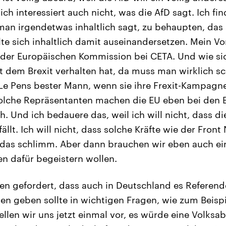
ch interessiert auch nicht, was die AfD sagt. Ich fi
n irgendetwas inhaltlich sagt, zu behaupten, das se
lte sich inhaltlich damit auseinandersetzen. Mein Vo
der Europäischen Kommission bei CETA. Und wie si
it dem Brexit verhalten hat, da muss man wirklich s
t Le Pens bester Mann, wenn sie ihre Frexit-Kampagne
 solche Repräsentanten machen die EU eben bei den
 Und ich bedauere das, weil ich will nicht, dass di
ällt. Ich will nicht, dass solche Kräfte wie der Front 
 das schlimm. Aber dann brauchen wir eben auch ei
n dafür begeistern wollen.
en gefordert, dass auch in Deutschland es Referend
 geben sollte in wichtigen Fragen, wie zum Beispi
tellen wir uns jetzt einmal vor, es würde eine Volks