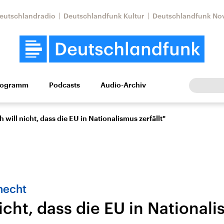
eutschlandradio
Deutschlandfunk Kultur
Deutschlandfunk No
rogramm
Podcasts
Audio-Archiv
Wirtschaft
Wissen
Kultur
Europa
Gesellschaf
h will nicht, dass die EU in Nationalismus zerfällt"
necht
nicht, dass die EU in National
tkonflikt
Iran
Faktenchecks
In unseren Faktenc
lle Lage und
Aktuelle Lage und