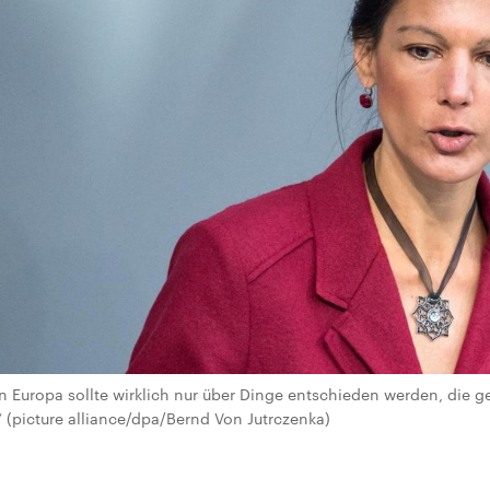
 Europa sollte wirklich nur über Dinge entschieden werden, die 
 (picture alliance/dpa/Bernd Von Jutrczenka)