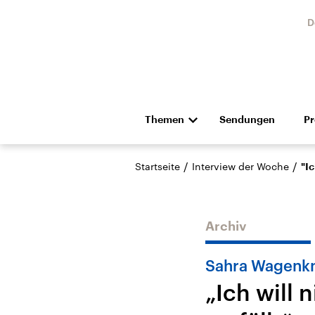
D
Themen
Sendungen
P
Die Nachrichten
Politik
/
/
Startseite
Interview der Woche
"Ic
Hörspiel und Feature
Musik
Archiv
Sahra Wagenk
„Ich will 
USA
Nahos
Aktuelle Beiträge,
Aktue