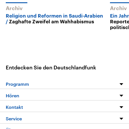
Archiv
Archiv
Religion und Reformen in Saudi-Arabien
Ein Jah
Zaghafte Zweifel am Wahhabismus
Reporte
politis
Entdecken Sie den Deutschlandfunk
Programm
Programm
Hören
Alle Sendungen
Livestream
Kontakt
Die Nachrichten
Audios
Hörerservice
Service
Nachrichtenleicht
Podcasts
Social Media
FAQ