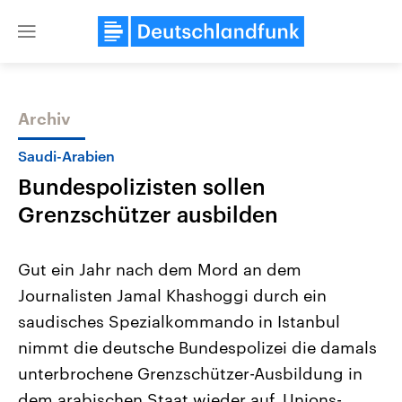
Close
menu
Archiv
Themen
Saudi-Arabien
Bundespolizisten sollen
Grenzschützer ausbilden
Gut ein Jahr nach dem Mord an dem
Journalisten Jamal Khashoggi durch ein
Landtagswahl Sachsen-Anhalt
USA
saudisches Spezialkommando in Istanbul
2026
Aktuelle Beiträge, Analys
Alle Informationen
Hintergründe
nimmt die deutsche Bundespolizei die damals
Sachsen-Anhalt wählt am 6.
Wirtschaftlich und militäri
September 2026 einen neuen
gehören die Vereinigten S
unterbrochene Grenzschützer-Ausbildung in
Landtag. Seit 2021 wird das
den mächtigsten Ländern 
dem arabischen Staat wieder auf. Unions-
Bundesland von einer Koalition aus
mit großem Einfluss auf d