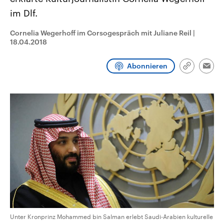
CDU, SPD und FDP regiert.-
aktuelle Weltgeschehen.
im Dlf.
Umfragen, Prognosen,
Wahlprogramme, aktuelle Berichte
Sendungen
Programm
Podcasts
und Hintergründe zu den Parteien
Cornelia Wegerhoff im Corsogespräch mit Juliane Reil
|
und Kandidaten der anstehenden
18.04.2018
Wahl.
Audio-Archiv
Abonnieren
Link
Emai
kopieren/te
Unter Kronprinz Mohammed bin Salman erlebt Saudi-Arabien kulturelle