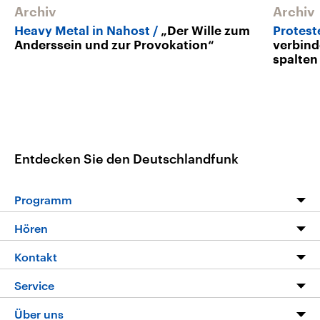
Archiv
Archiv
Heavy Metal in Nahost
„Der Wille zum
Protest
Anderssein und zur Provokation“
verbind
spalten
Entdecken Sie den Deutschlandfunk
Programm
Programm
Hören
Alle Sendungen
Livestream
Kontakt
Die Nachrichten
Audios
Hörerservice
Service
Nachrichtenleicht
Podcasts
Social Media
FAQ
Über uns
Neue Beiträge auf dlf.de