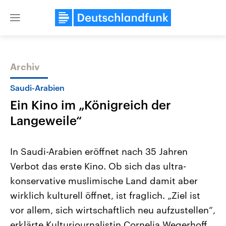
Close
menu
Archiv
Themen
Saudi-Arabien
Ein Kino im „Königreich der
Langeweile“
In Saudi-Arabien eröffnet nach 35 Jahren
Verbot das erste Kino. Ob sich das ultra-
Landtagswahl Sachsen-Anhalt
USA
konservative muslimische Land damit aber
2026
Aktuelle Beiträge, Analys
Alle Informationen
Hintergründe
wirklich kulturell öffnet, ist fraglich. „Ziel ist
Sachsen-Anhalt wählt am 6.
Wirtschaftlich und militäri
September 2026 einen neuen
gehören die Vereinigten S
vor allem, sich wirtschaftlich neu aufzustellen“,
Landtag. Seit 2021 wird das
den mächtigsten Ländern 
erklärte Kulturjournalistin Cornelia Wegerhoff
Bundesland von einer Koalition aus
mit großem Einfluss auf d