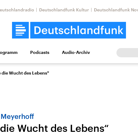
eutschlandradio
Deutschlandfunk Kultur
Deutschlandfunk No
rogramm
Podcasts
Audio-Archiv
Wirtschaft
Wissen
Kultur
Europa
Gesellschaf
be die Wucht des Lebens"
 Meyerhoff
e die Wucht des Lebens“
Nahostkonflikt
Iran
le Beiträge,
Aktuelle Lage und
Aktuelle Lage und