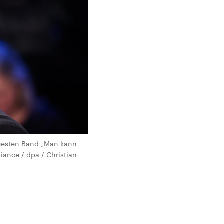
euesten Band „Man kann
iance / dpa / Christian