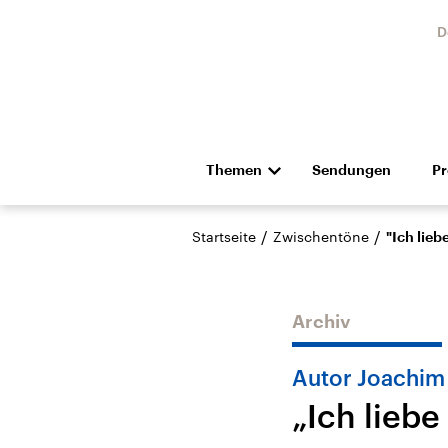
D
Themen
Sendungen
P
Die Nachrichten
Politik
/
/
Startseite
Zwischentöne
"Ich lie
Hörspiel und Feature
Musik
Archiv
Autor Joachim
„Ich lieb
Landtagswahl Sachsen-
USA
Anhalt 2026
Aktuel