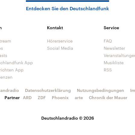
Entdecken Sie den Deutschlandfunk
n
Kontakt
Service
tream
Hörerservice
FAQ
os
Social Media
Newsletter
asts
Veranstaltunge
schlandfunk App
Musikliste
richten App
RSS
uenzen
landradio
Datenschutzerklärung
Nutzungsbedingungen
I
Partner
ARD
ZDF
Phoenix
arte
Chronik der Mauer
Deutschlandradio © 2026