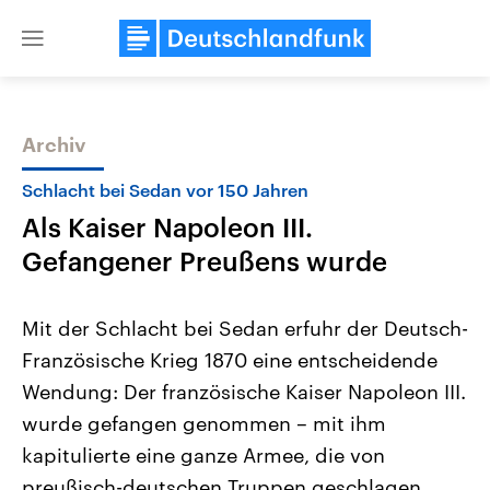
Close
menu
Archiv
Themen
Schlacht bei Sedan vor 150 Jahren
Als Kaiser Napoleon III.
Gefangener Preußens wurde
Mit der Schlacht bei Sedan erfuhr der Deutsch-
Französische Krieg 1870 eine entscheidende
Landtagswahl Sachsen-Anhalt
USA
Wendung: Der französische Kaiser Napoleon III.
2026
Aktuelle Beiträge, Analys
Alle Informationen
Hintergründe
wurde gefangen genommen – mit ihm
Sachsen-Anhalt wählt am 6.
Wirtschaftlich und militäri
September 2026 einen neuen
gehören die Vereinigten S
kapitulierte eine ganze Armee, die von
Landtag. Seit 2021 wird das
den mächtigsten Ländern 
preußisch-deutschen Truppen geschlagen
Bundesland von einer Koalition aus
mit großem Einfluss auf d