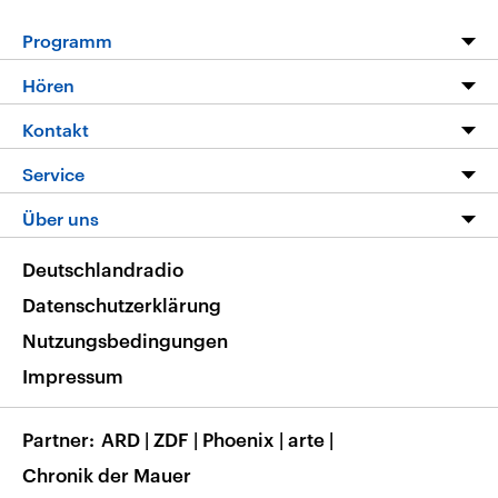
Programm
Programm
Hören
Alle Sendungen
Livestream
Kontakt
Die Nachrichten
Audios
Hörerservice
Service
Nachrichtenleicht
Podcasts
Social Media
FAQ
Über uns
Neue Beiträge auf dlf.de
Deutschlandfunk App
Newsletter
Deutschlandradio
Themen-Schwerpunkte
Nachrichten App
Deutschlandradio
Veranstaltungen
Presse
Frequenzen
Datenschutzerklärung
Musikliste
Ausbildung und Karriere
Nutzungsbedingungen
RSS
Transparenz
Impressum
Korrekturen
Barrierefreiheit
Partner
ARD
|
ZDF
|
Phoenix
|
arte
|
Chronik der Mauer