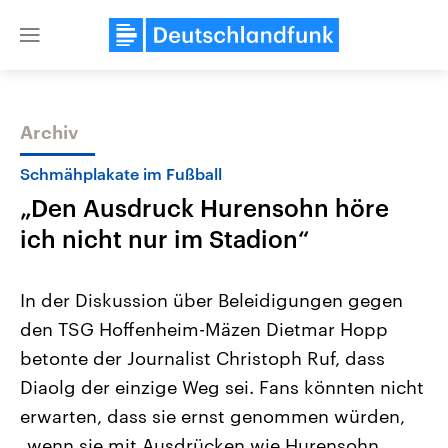
Close
menu
Archiv
Themen
Schmähplakate im Fußball
„Den Ausdruck Hurensohn höre
ich nicht nur im Stadion“
In der Diskussion über Beleidigungen gegen
den TSG Hoffenheim-Mäzen Dietmar Hopp
Landtagswahl Sachsen-Anhalt
USA
betonte der Journalist Christoph Ruf, dass
2026
Aktuelle Beiträge, Analys
Alle Informationen
Hintergründe
Diaolg der einzige Weg sei. Fans könnten nicht
Sachsen-Anhalt wählt am 6.
Wirtschaftlich und militäri
September 2026 einen neuen
gehören die Vereinigten S
erwarten, dass sie ernst genommen würden,
Landtag. Seit 2021 wird das
den mächtigsten Ländern 
„wenn sie mit Ausdrücken wie Hurensohn
Bundesland von einer Koalition aus
mit großem Einfluss auf d