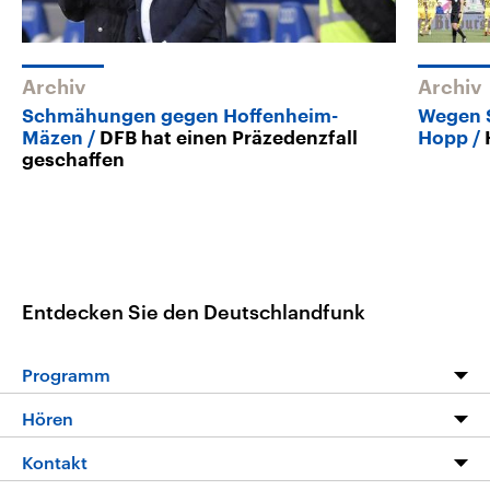
Archiv
Archiv
Schmähungen gegen Hoffenheim-
Wegen 
Mäzen
DFB hat einen Präzedenzfall
Hopp
geschaffen
Entdecken Sie den Deutschlandfunk
Programm
Programm
Hören
Alle Sendungen
Livestream
Kontakt
Die Nachrichten