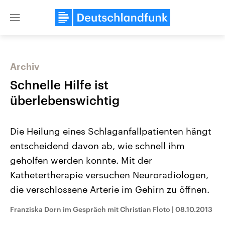
Close
menu
Archiv
Themen
Schnelle Hilfe ist
überlebenswichtig
Die Heilung eines Schlaganfallpatienten hängt
entscheidend davon ab, wie schnell ihm
geholfen werden konnte. Mit der
Kathetertherapie versuchen Neuroradiologen,
Landtagswahl Sachsen-Anhalt
USA
2026
Aktuelle Beiträge, Analys
die verschlossene Arterie im Gehirn zu öffnen.
Alle Informationen
Hintergründe
Sachsen-Anhalt wählt am 6.
Wirtschaftlich und militäri
September 2026 einen neuen
gehören die Vereinigten S
Franziska Dorn im Gespräch mit Christian Floto
|
08.10.2013
Landtag. Seit 2021 wird das
den mächtigsten Ländern 
Bundesland von einer Koalition aus
mit großem Einfluss auf d