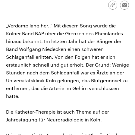
CDU, SPD und FDP regiert.-
aktuelle Weltgeschehen.
Link
Emai
Umfragen, Prognosen,
kopieren/te
Wahlprogramme, aktuelle Berichte
Sendungen
Programm
Podcasts
und Hintergründe zu den Parteien
und Kandidaten der anstehenden
„Verdamp lang her..“ Mit diesem Song wurde die
Wahl.
Kölner Band BAP über die Grenzen des Rheinlandes
Audio-Archiv
hinaus bekannt. Im letzten Jahr hat der Sänger der
Band Wolfgang Niedecken einen schweren
Schlaganfall erlitten. Von den Folgen hat er sich
erstaunlich schnell und gut erholt. Der Grund: Wenige
Stunden nach dem Schlaganfall war es Ärzte an der
Universitätsklinik Köln gelungen, das Blutgerinnsel zu
entfernen, das die Arterie im Gehirn verschlossen
hatte.
Die Katheter-Therapie ist auch Thema auf der
Jahrestagung für Neuroradiologie in Köln.