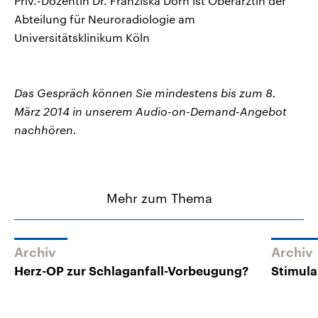
Priv.-Dozentin Dr. Franziska Dorn ist Oberärztin der
Abteilung für Neuroradiologie am
Universitätsklinikum Köln
Das Gespräch können Sie mindestens bis zum 8.
März 2014 in unserem Audio-on-Demand-Angebot
nachhören.
Mehr zum Thema
Archiv
Archiv
Herz-OP zur Schlaganfall-Vorbeugung?
Stimula