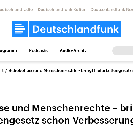
eutschlandradio
Deutschlandfunk Kultur
Deutschlandfunk No
rogramm
Podcasts
Audio-Archiv
Wirtschaft
Wissen
Kultur
Europa
Gesellschaf
/
ft
Schokohase und Menschenrechte - bringt Lieferkettengeset
e und Menschenrechte – bri
tengesetz schon Verbesserun
Nahostkonflikt
Iran
le Beiträge,
Aktuelle Lage und
Aktuelle Lage und