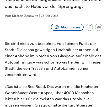
CDU, SPD und FDP regiert.-
aktuelle Weltgeschehen.
das nächste Haus vor der Sprengung.
Umfragen, Prognosen,
Wahlprogramme, aktuelle Berichte
Sendungen
Programm
Podcasts
und Hintergründe zu den Parteien
Von Kirsten Zesewitz
|
25.09.2015
und Kandidaten der anstehenden
Wahl.
Audio-Archiv
Abonnieren
Link
Emai
kopieren/te
Sie sind nicht zu übersehen, von keinem Punkt der
Stadt: Die sechs gewaltigen Hochhäuser stehen auf
einer Anhöhe im Norden von Glasgow, außerhalb des
Autobahnrings – was schon etwas heißen will in einer
Stadt, die von Trassen und Autobahnen schier
zerschnitten wird.
„Das ist also Red Road. Das waren mal die höchsten
Wohnhäuser Westeuropas, über 4000 Menschen
lebten hier. Für die meisten war das Utopia: Sie
müssen wissen, Glasgow hatte die furchtbarsten