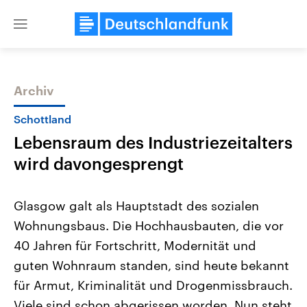
Close
menu
Archiv
Themen
Schottland
Lebensraum des Industriezeitalters
wird davongesprengt
Glasgow galt als Hauptstadt des sozialen
Wohnungsbaus. Die Hochhausbauten, die vor
Landtagswahl Sachsen-Anhalt
USA
40 Jahren für Fortschritt, Modernität und
2026
Aktuelle Beiträge, Analys
Alle Informationen
Hintergründe
guten Wohnraum standen, sind heute bekannt
Sachsen-Anhalt wählt am 6.
Wirtschaftlich und militäri
September 2026 einen neuen
gehören die Vereinigten S
für Armut, Kriminalität und Drogenmissbrauch.
Landtag. Seit 2021 wird das
den mächtigsten Ländern 
Viele sind schon abgerissen worden. Nun steht
Bundesland von einer Koalition aus
mit großem Einfluss auf d