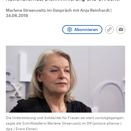
CDU, SPD und FDP regiert.-
aktuelle Weltgeschehen.
Umfragen, Prognosen,
Marlene Streeruwitz im Gespräch mit Anja Reinhardt
|
Wahlprogramme, aktuelle Berichte
24.06.2018
Sendungen
Programm
Podcasts
und Hintergründe zu den Parteien
und Kandidaten der anstehenden
Wahl.
Abonnieren
Link
Audio-Archiv
Emai
kopieren/te
Die Unterstützung und Solidarität für Frauen sei stark zurückgegangen,
sagte die Schriftstellerin Marlene Streeruwitz im Dlf (picture alliance /
dpa / Erwin Elsner)