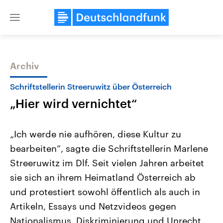
Close
menu
Archiv
Themen
Schriftstellerin Streeruwitz über Österreich
„Hier wird vernichtet“
„Ich werde nie aufhören, diese Kultur zu
bearbeiten“, sagte die Schriftstellerin Marlene
Streeruwitz im Dlf. Seit vielen Jahren arbeitet
Landtagswahl Sachsen-Anhalt
USA
sie sich an ihrem Heimatland Österreich ab
2026
Aktuelle Beiträge, Analys
Alle Informationen
und protestiert sowohl öffentlich als auch in
Hintergründe
Sachsen-Anhalt wählt am 6.
Wirtschaftlich und militäri
Artikeln, Essays und Netzvideos gegen
September 2026 einen neuen
gehören die Vereinigten S
Landtag. Seit 2021 wird das
den mächtigsten Ländern 
Nationalismus, Diskriminierung und Unrecht.
Bundesland von einer Koalition aus
mit großem Einfluss auf d