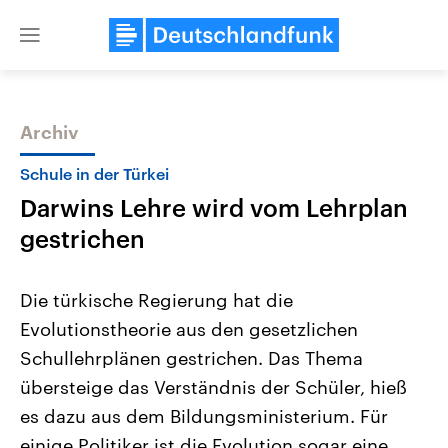
Close
menu
Archiv
Themen
Schule in der Türkei
Darwins Lehre wird vom Lehrplan
gestrichen
Die türkische Regierung hat die
Evolutionstheorie aus den gesetzlichen
Landtagswahl Sachsen-Anhalt
USA
Schullehrplänen gestrichen. Das Thema
2026
Aktuelle Beiträge, Analys
Alle Informationen
Hintergründe
übersteige das Verständnis der Schüler, hieß
Sachsen-Anhalt wählt am 6.
Wirtschaftlich und militäri
September 2026 einen neuen
gehören die Vereinigten S
es dazu aus dem Bildungsministerium. Für
Landtag. Seit 2021 wird das
den mächtigsten Ländern 
einige Politiker ist die Evolution sogar eine
Bundesland von einer Koalition aus
mit großem Einfluss auf d