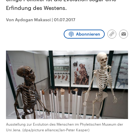
CDU, SPD und FDP regiert.-
aktuelle Weltgeschehen.
Erfindung des Westens.
Umfragen, Prognosen,
Wahlprogramme, aktuelle Berichte
Sendungen
Programm
Podcasts
und Hintergründe zu den Parteien
Von Aydogan Makasci
|
01.07.2017
und Kandidaten der anstehenden
Wahl.
Audio-Archiv
Abonnieren
Link
Emai
kopieren/te
Ausstellung zur Evolution des Menschen im Phyletischen Museum der
Uni Jena. (dpa/picture alliance/Jan-Peter Kasper)