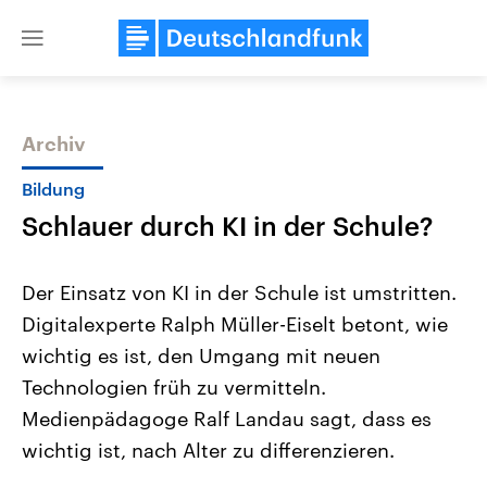
Close
menu
Archiv
Themen
Bildung
Schlauer durch KI in der Schule?
Der Einsatz von KI in der Schule ist umstritten.
Digitalexperte Ralph Müller-Eiselt betont, wie
wichtig es ist, den Umgang mit neuen
Landtagswahl Sachsen-Anhalt
USA
Technologien früh zu vermitteln.
2026
Aktuelle Beiträge, Analys
Alle Informationen
Medienpädagoge Ralf Landau sagt, dass es
Hintergründe
Sachsen-Anhalt wählt am 6.
Wirtschaftlich und militäri
wichtig ist, nach Alter zu differenzieren.
September 2026 einen neuen
gehören die Vereinigten S
Landtag. Seit 2021 wird das
den mächtigsten Ländern 
Bundesland von einer Koalition aus
mit großem Einfluss auf d