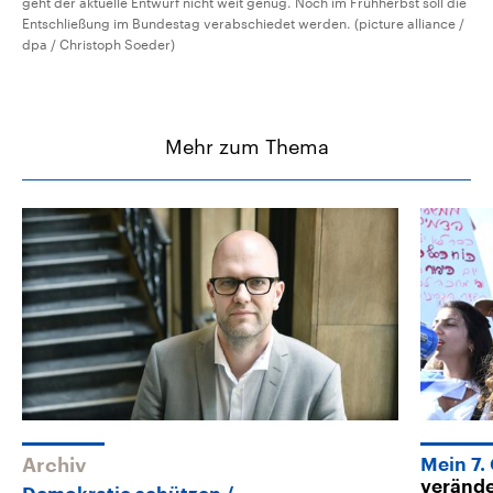
geht der aktuelle Entwurf nicht weit genug. Noch im Frühherbst soll die
Entschließung im Bundestag verabschiedet werden. (picture alliance /
dpa / Christoph Soeder)
Mehr zum Thema
Archiv
Mein 7.
verände