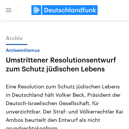
Close
menu
Archiv
Themen
Antisemitismus
Umstrittener Resolutionsentwurf
zum Schutz jüdischen Lebens
Eine Resolution zum Schutz jüdischen Lebens
in Deutschland hält Volker Beck, Präsident der
Landtagswahl Sachsen-Anhalt
USA
Deutsch-Israelischen Gesellschaft, für
2026
Aktuelle Beiträge, Analys
Alle Informationen
Hintergründe
unverzichtbar. Der Straf- und Völkerrechtler Kai
Sachsen-Anhalt wählt am 6.
Wirtschaftlich und militäri
September 2026 einen neuen
gehören die Vereinigten S
Ambos beurteilt den Entwurf als nicht
Landtag. Seit 2021 wird das
den mächtigsten Ländern 
grundrechtskonform.
Bundesland von einer Koalition aus
mit großem Einfluss auf d