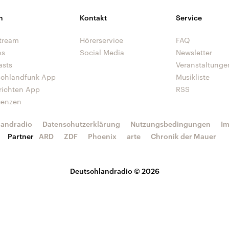
n
Kontakt
Service
tream
Hörerservice
FAQ
os
Social Media
Newsletter
asts
Veranstaltunge
schlandfunk App
Musikliste
richten App
RSS
uenzen
landradio
Datenschutzerklärung
Nutzungsbedingungen
I
Partner
ARD
ZDF
Phoenix
arte
Chronik der Mauer
Deutschlandradio © 2026