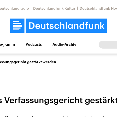
eutschlandradio
Deutschlandfunk Kultur
Deutschlandfunk No
rogramm
Podcasts
Audio-Archiv
Wirtschaft
Wissen
Kultur
Europa
Gesellschaf
fassungsgericht gestärkt werden
as Verfassungsgericht gestär
Nahostkonflikt
Iran
le Beiträge,
Aktuelle Lage und
Aktuelle Lage und