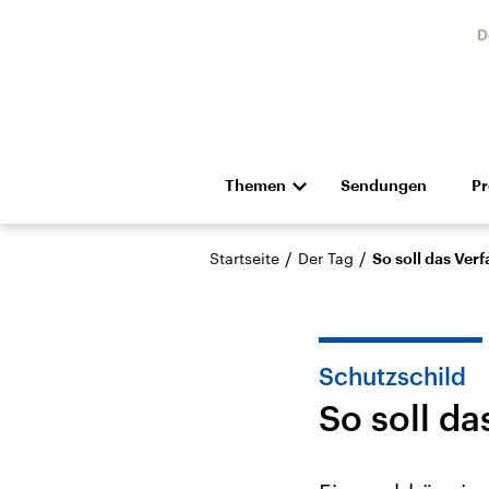
D
Themen
Sendungen
P
Die Nachrichten
Politik
/
/
Startseite
Der Tag
So soll das Ver
Hörspiel und Feature
Musik
Schutzschild
So soll d
Landtagswahl Sachsen-
USA
Anhalt 2026
Aktuel