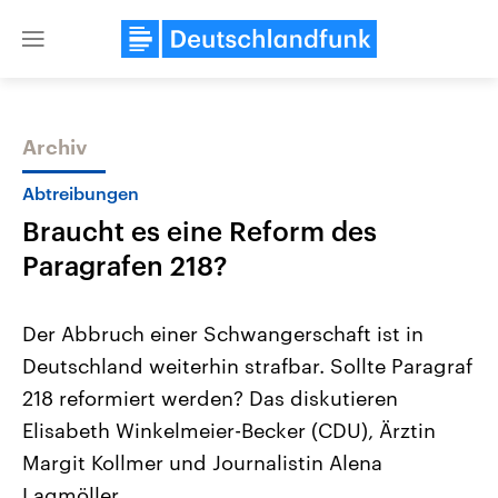
Close
menu
Archiv
Themen
Abtreibungen
Braucht es eine Reform des
Paragrafen 218?
Der Abbruch einer Schwangerschaft ist in
Deutschland weiterhin strafbar. Sollte Paragraf
Landtagswahl Sachsen-Anhalt
USA
218 reformiert werden? Das diskutieren
2026
Aktuelle Beiträge, Analys
Alle Informationen
Hintergründe
Elisabeth Winkelmeier-Becker (CDU), Ärztin
Sachsen-Anhalt wählt am 6.
Wirtschaftlich und militäri
September 2026 einen neuen
gehören die Vereinigten S
Margit Kollmer und Journalistin Alena
Landtag. Seit 2021 wird das
den mächtigsten Ländern 
Lagmöller.
Bundesland von einer Koalition aus
mit großem Einfluss auf d