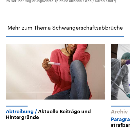
im Berliner Regierungsviertel (picture alliance / dpa / Sarah Knorr)
Mehr zum Thema Schwangerschaftsabbrüche
Abtreibung
Aktuelle Beiträge und
Archiv
Hintergründe
Paragra
strafbar