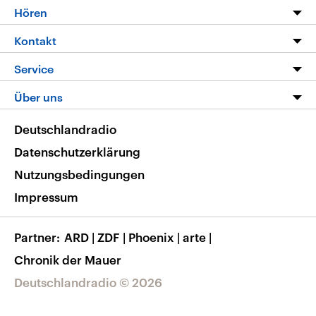
Programm
Hören
Alle Sendungen
Livestream
Kontakt
Die Nachrichten
Audios
Hörerservice
Service
Nachrichtenleicht
Podcasts
Social Media
FAQ
Über uns
Neue Beiträge auf dlf.de
Deutschlandfunk App
Newsletter
Deutschlandradio
Themen-Schwerpunkte
Nachrichten App
Deutschlandradio
Veranstaltungen
Presse
Frequenzen
Datenschutzerklärung
Musikliste
Ausbildung und Karriere
Nutzungsbedingungen
RSS
Transparenz
Impressum
Korrekturen
Barrierefreiheit
Partner
ARD
|
ZDF
|
Phoenix
|
arte
|
Chronik der Mauer
Deutschlandradio © 2026