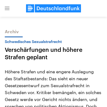
Close
menu
Archiv
Themen
Schwedisches Sexualstrafrecht
Verschärfungen und höhere
Strafen geplant
Höhere Strafen und eine engere Auslegung
des Staftatbestands: Das sieht ein neuer
Landtagswahl Sachsen-Anhalt
USA
Gesetzesentwurf zum Sexualstrafrecht in
2026
Aktuelle Beiträge, Analys
Alle Informationen
Hintergründe
Schweden vor. Kritiker bemängeln, ein solches
Sachsen-Anhalt wählt am 6.
Wirtschaftlich und militäri
September 2026 einen neuen
gehören die Vereinigten S
Gesetz werde vor Gericht nichts ändern, und
Landtag. Seit 2021 wird das
den mächtigsten Ländern 
sprechen von politischen Aktionismus. Doch
Bundesland von einer Koalition aus
mit großem Einfluss auf d