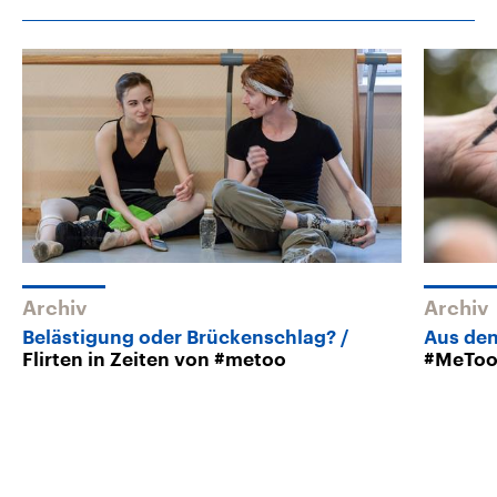
Archiv
Archiv
Belästigung oder Brückenschlag?
Aus den
Flirten in Zeiten von #metoo
#MeToo