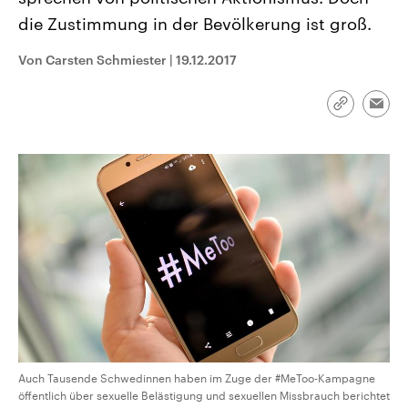
CDU, SPD und FDP regiert.-
aktuelle Weltgeschehen.
die Zustimmung in der Bevölkerung ist groß.
Umfragen, Prognosen,
Wahlprogramme, aktuelle Berichte
Sendungen
Programm
Podcasts
und Hintergründe zu den Parteien
Von Carsten Schmiester
|
19.12.2017
und Kandidaten der anstehenden
Wahl.
Audio-Archiv
Link
Emai
kopieren/te
Auch Tausende Schwedinnen haben im Zuge der #MeToo-Kampagne
öffentlich über sexuelle Belästigung und sexuellen Missbrauch berichtet