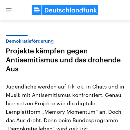
Close
menu
Demokratieförderung
Themen
Projekte kämpfen gegen
Antisemitismus und das drohende
Aus
Jugendliche werden auf TikTok, in Chats und in
Musik mit Antisemitismus konfrontiert. Genau
Landtagswahl Sachsen-Anhalt
USA
hier setzen Projekte wie die digitale
2026
Aktuelle Beiträge, Analys
Alle Informationen
Lernplattform „Memory Momentum” an. Doch
Hintergründe
Sachsen-Anhalt wählt am 6.
Wirtschaftlich und militäri
das Aus droht. Denn beim Bundesprogramm
September 2026 einen neuen
gehören die Vereinigten S
Landtag. Seit 2021 wird das
den mächtigsten Ländern 
„Demokratie leben” wird gekürzt.
Bundesland von einer Koalition aus
mit großem Einfluss auf d