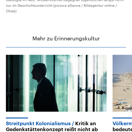
nur im Geschichtsunterricht (picture alliance / Bildagentur-online /
Ohde)
Mehr zu Erinnerungskultur
Streitpunkt Kolonialismus
Kritik an
Völker
Gedenkstättenkonzept reißt nicht ab
bedeut