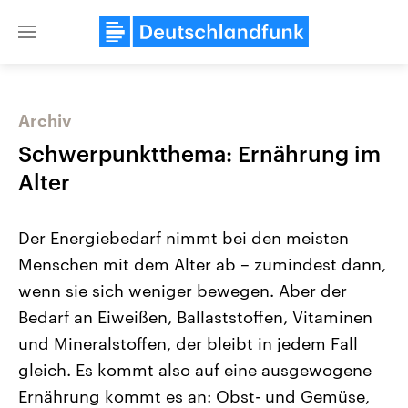
Close
menu
Archiv
Themen
Schwerpunktthema: Ernährung im
Alter
Der Energiebedarf nimmt bei den meisten
Menschen mit dem Alter ab – zumindest dann,
wenn sie sich weniger bewegen. Aber der
Bedarf an Eiweißen, Ballaststoffen, Vitaminen
Landtagswahl Sachsen-Anhalt
USA
2026
Aktuelle Beiträge, Analys
und Mineralstoffen, der bleibt in jedem Fall
Alle Informationen
Hintergründe
Sachsen-Anhalt wählt am 6.
Wirtschaftlich und militäri
gleich. Es kommt also auf eine ausgewogene
September 2026 einen neuen
gehören die Vereinigten S
Landtag. Seit 2021 wird das
den mächtigsten Ländern 
Ernährung kommt es an: Obst- und Gemüse,
Bundesland von einer Koalition aus
mit großem Einfluss auf d