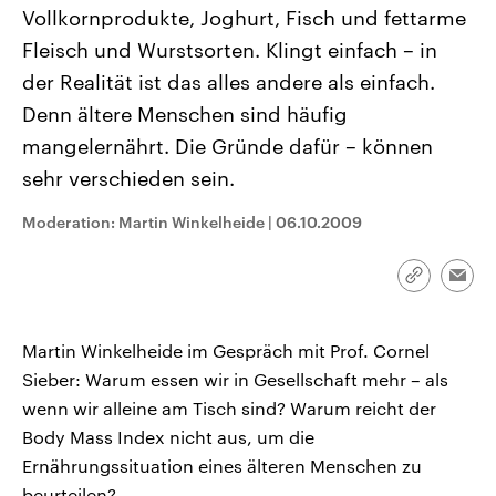
CDU, SPD und FDP regiert.-
aktuelle Weltgeschehen.
Vollkornprodukte, Joghurt, Fisch und fettarme
Umfragen, Prognosen,
Fleisch und Wurstsorten. Klingt einfach – in
Wahlprogramme, aktuelle Berichte
Sendungen
Programm
Podcasts
und Hintergründe zu den Parteien
der Realität ist das alles andere als einfach.
und Kandidaten der anstehenden
Wahl.
Denn ältere Menschen sind häufig
Audio-Archiv
mangelernährt. Die Gründe dafür – können
sehr verschieden sein.
Moderation: Martin Winkelheide
|
06.10.2009
Link
Emai
kopieren/te
Martin Winkelheide im Gespräch mit Prof. Cornel
Sieber: Warum essen wir in Gesellschaft mehr – als
wenn wir alleine am Tisch sind? Warum reicht der
Body Mass Index nicht aus, um die
Ernährungssituation eines älteren Menschen zu
beurteilen?