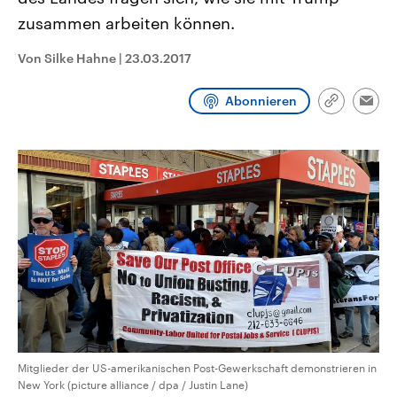
CDU, SPD und FDP regiert.-
aktuelle Weltgeschehen.
zusammen arbeiten können.
Umfragen, Prognosen,
Wahlprogramme, aktuelle Berichte
Sendungen
Programm
Podcasts
und Hintergründe zu den Parteien
Von Silke Hahne
|
23.03.2017
und Kandidaten der anstehenden
Wahl.
Audio-Archiv
Abonnieren
Link
Emai
kopieren/te
Mitglieder der US-amerikanischen Post-Gewerkschaft demonstrieren in
New York (picture alliance / dpa / Justin Lane)