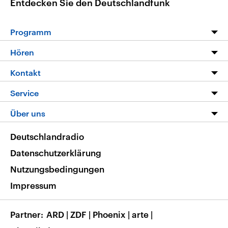
Entdecken Sie den Deutschlandfunk
Programm
Programm
Hören
Alle Sendungen
Livestream
Kontakt
Die Nachrichten
Audios
Hörerservice
Service
Nachrichtenleicht
Podcasts
Social Media
FAQ
Über uns
Neue Beiträge auf dlf.de
Deutschlandfunk App
Newsletter
Deutschlandradio
Themen-Schwerpunkte
Nachrichten App
Deutschlandradio
Veranstaltungen
Presse
Frequenzen
Datenschutzerklärung
Musikliste
Ausbildung und Karriere
Nutzungsbedingungen
RSS
Transparenz
Impressum
Korrekturen
Barrierefreiheit
Partner
ARD
|
ZDF
|
Phoenix
|
arte
|