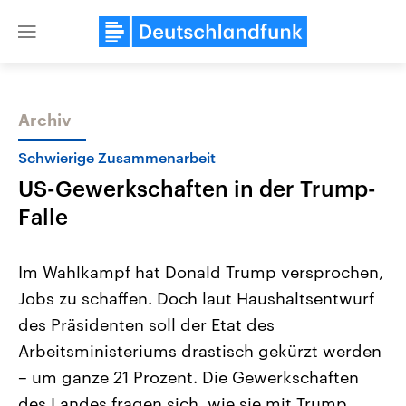
Close
menu
Archiv
Themen
Schwierige Zusammenarbeit
US-Gewerkschaften in der Trump-
Falle
Im Wahlkampf hat Donald Trump versprochen,
Jobs zu schaffen. Doch laut Haushaltsentwurf
Landtagswahl Sachsen-Anhalt
USA
des Präsidenten soll der Etat des
2026
Aktuelle Beiträge, Analys
Alle Informationen
Hintergründe
Arbeitsministeriums drastisch gekürzt werden
Sachsen-Anhalt wählt am 6.
Wirtschaftlich und militäri
September 2026 einen neuen
gehören die Vereinigten S
– um ganze 21 Prozent. Die Gewerkschaften
Landtag. Seit 2021 wird das
den mächtigsten Ländern 
des Landes fragen sich, wie sie mit Trump
Bundesland von einer Koalition aus
mit großem Einfluss auf d