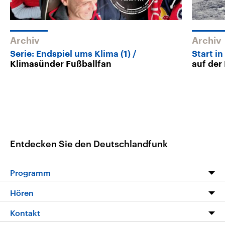
Archiv
Archiv
Serie: Endspiel ums Klima (1)
Start in
Klimasünder Fußballfan
auf der 
Entdecken Sie den Deutschlandfunk
Programm
Programm
Hören
Alle Sendungen
Livestream
Kontakt
Die Nachrichten