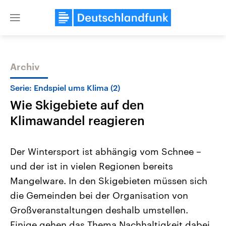
Close
menu
Archiv
Themen
Serie: Endspiel ums Klima (2)
Wie Skigebiete auf den
Klimawandel reagieren
Der Wintersport ist abhängig vom Schnee –
und der ist in vielen Regionen bereits
Landtagswahl Sachsen-Anhalt
USA
Mangelware. In den Skigebieten müssen sich
2026
Aktuelle Beiträge, Analys
Alle Informationen
Hintergründe
die Gemeinden bei der Organisation von
Sachsen-Anhalt wählt am 6.
Wirtschaftlich und militäri
September 2026 einen neuen
gehören die Vereinigten S
Großveranstaltungen deshalb umstellen.
Landtag. Seit 2021 wird das
den mächtigsten Ländern 
Einige gehen das Thema Nachhaltigkeit dabei
Bundesland von einer Koalition aus
mit großem Einfluss auf d