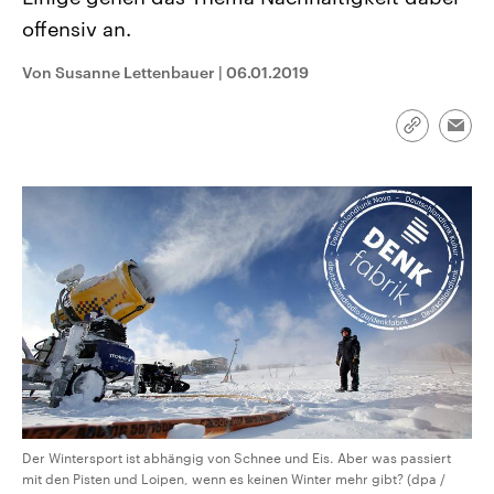
CDU, SPD und FDP regiert.-
aktuelle Weltgeschehen.
offensiv an.
Umfragen, Prognosen,
Wahlprogramme, aktuelle Berichte
Sendungen
Programm
Podcasts
und Hintergründe zu den Parteien
Von Susanne Lettenbauer
|
06.01.2019
und Kandidaten der anstehenden
Wahl.
Audio-Archiv
Link
Emai
kopieren/te
Der Wintersport ist abhängig von Schnee und Eis. Aber was passiert
mit den Pisten und Loipen, wenn es keinen Winter mehr gibt? (dpa /