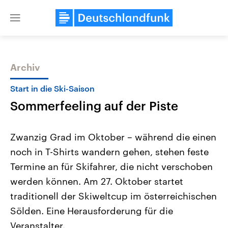
Close
menu
Archiv
Themen
Start in die Ski-Saison
Sommerfeeling auf der Piste
Zwanzig Grad im Oktober – während die einen
noch in T-Shirts wandern gehen, stehen feste
Termine an für Skifahrer, die nicht verschoben
USA
Nahostkonflikt
werden können. Am 27. Oktober startet
Aktuelle Beiträge, Analysen und
Aktuelle Lage und Hinter
Der Überfall der palästine
Hintergründe
traditionell der Skiweltcup im österreichischen
Wirtschaftlich und militärisch
Terrororganisation Hamas
Sölden. Eine Herausforderung für die
gehören die Vereinigten Staaten zu
Oktober 2023 auf Israel ha
den mächtigsten Ländern der Erde,
Region wieder die Gewalt 
Veranstalter.
mit großem Einfluss auf das
Israel möchte die Hamas z