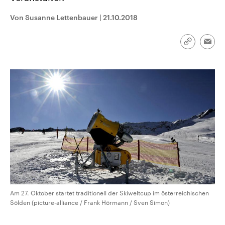
aktuelle Weltgeschehen.
Diese wird wie die Hisboll
Libanon vom Iran unterstüt
Von Susanne Lettenbauer
|
21.10.2018
Sendungen
Programm
Podcasts
Link
Emai
kopieren/te
Audio-Archiv
Am 27. Oktober startet traditionell der Skiweltcup im österreichischen
Sölden (picture-alliance / Frank Hörmann / Sven Simon)