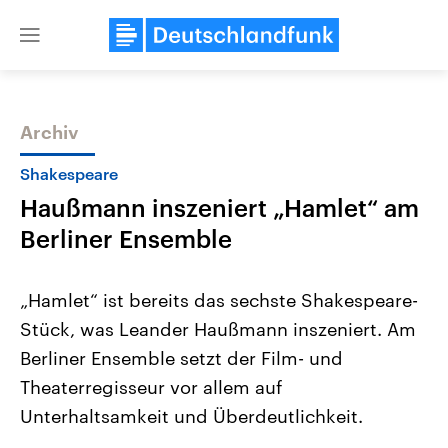
Close
menu
Archiv
Themen
Shakespeare
Haußmann inszeniert „Hamlet“ am
Berliner Ensemble
„Hamlet“ ist bereits das sechste Shakespeare-
Stück, was Leander Haußmann inszeniert. Am
USA
Nahostkonflikt
Berliner Ensemble setzt der Film- und
Aktuelle Beiträge, Analysen und
Aktuelle Lage und Hinter
Der Überfall der palästine
Hintergründe
Theaterregisseur vor allem auf
Wirtschaftlich und militärisch
Terrororganisation Hamas
gehören die Vereinigten Staaten zu
Oktober 2023 auf Israel ha
Unterhaltsamkeit und Überdeutlichkeit.
den mächtigsten Ländern der Erde,
Region wieder die Gewalt 
mit großem Einfluss auf das
Israel möchte die Hamas z