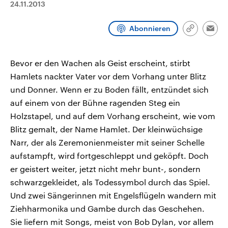
24.11.2013
aktuelle Weltgeschehen.
Diese wird wie die Hisboll
Libanon vom Iran unterstüt
Abonnieren
Sendungen
Programm
Podcasts
Link
Emai
kopieren/te
Audio-Archiv
Bevor er den Wachen als Geist erscheint, stirbt
Hamlets nackter Vater vor dem Vorhang unter Blitz
und Donner. Wenn er zu Boden fällt, entzündet sich
auf einem von der Bühne ragenden Steg ein
Holzstapel, und auf dem Vorhang erscheint, wie vom
Blitz gemalt, der Name Hamlet. Der kleinwüchsige
Narr, der als Zeremonienmeister mit seiner Schelle
aufstampft, wird fortgeschleppt und geköpft. Doch
er geistert weiter, jetzt nicht mehr bunt-, sondern
schwarzgekleidet, als Todessymbol durch das Spiel.
Und zwei Sängerinnen mit Engelsflügeln wandern mit
Ziehharmonika und Gambe durch das Geschehen.
Sie liefern mit Songs, meist von Bob Dylan, vor allem