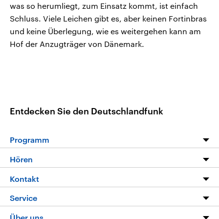
was so herumliegt, zum Einsatz kommt, ist einfach
Schluss. Viele Leichen gibt es, aber keinen Fortinbras
und keine Überlegung, wie es weitergehen kann am
Hof der Anzugträger von Dänemark.
Entdecken Sie den Deutschlandfunk
Programm
Programm
Hören
Alle Sendungen
Livestream
Kontakt
Die Nachrichten
Audios
Hörerservice
Service
Nachrichtenleicht
Podcasts
Social Media
FAQ
Über uns
Neue Beiträge auf dlf.de