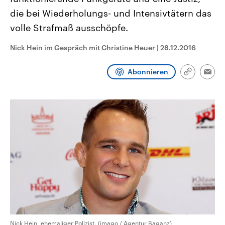
CDU, SPD und FDP regiert.-
aktuelle Weltgeschehen.
die bei Wiederholungs- und Intensivtätern das
Umfragen, Prognosen,
Wahlprogramme, aktuelle Berichte
volle Strafmaß ausschöpfe.
Sendungen
Programm
Podcasts
und Hintergründe zu den Parteien
und Kandidaten der anstehenden
Wahl.
Nick Hein im Gespräch mit Christine Heuer
|
28.12.2016
Audio-Archiv
Abonnieren
Link
Emai
kopieren/te
Nick Hein, ehemaliger Polizist. (imago / Agentur Baganz)