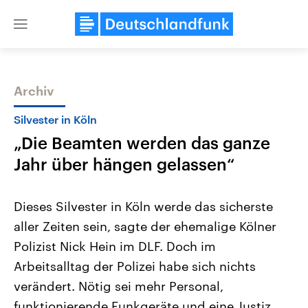
Close
menu
Archiv
Themen
Silvester in Köln
„Die Beamten werden das ganze
Jahr über hängen gelassen“
Dieses Silvester in Köln werde das sicherste
aller Zeiten sein, sagte der ehemalige Kölner
Landtagswahl Sachsen-Anhalt
USA
Polizist Nick Hein im DLF. Doch im
2026
Aktuelle Beiträge, Analys
Alle Informationen
Hintergründe
Arbeitsalltag der Polizei habe sich nichts
Sachsen-Anhalt wählt am 6.
Wirtschaftlich und militäri
September 2026 einen neuen
gehören die Vereinigten S
verändert. Nötig sei mehr Personal,
Landtag. Seit 2021 wird das
den mächtigsten Ländern 
funktionierende Funkgeräte und eine Justiz,
Bundesland von einer Koalition aus
mit großem Einfluss auf d