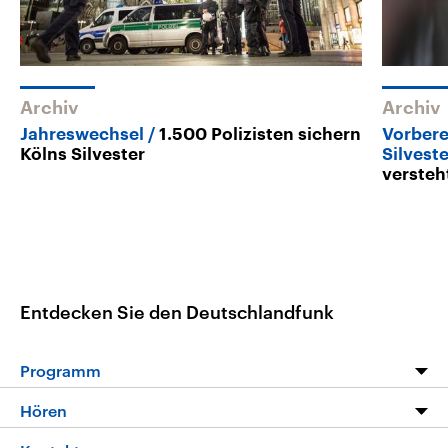
Archiv
Archiv
Jahreswechsel
1.500 Polizisten sichern
Vorbere
Kölns Silvester
Silvest
versteh
Entdecken Sie den Deutschlandfunk
Programm
Programm
Hören
Alle Sendungen
Livestream