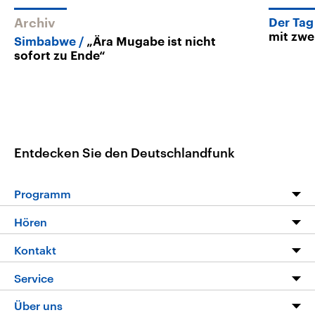
Archiv
Der Tag
mit zwe
Simbabwe
„Ära Mugabe ist nicht
sofort zu Ende“
Entdecken Sie den Deutschlandfunk
Programm
Programm
Hören
Alle Sendungen
Livestream
Kontakt
Die Nachrichten
Audios
Hörerservice
Service
Nachrichtenleicht
Podcasts
Social Media
FAQ
Über uns
Neue Beiträge auf dlf.de
Deutschlandfunk App