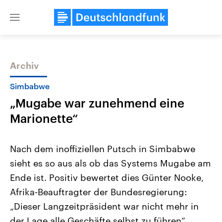
Close
menu
Archiv
Themen
Simbabwe
„Mugabe war zunehmend eine
Marionette“
Nach dem inoffiziellen Putsch in Simbabwe
sieht es so aus als ob das Systems Mugabe am
Landtagswahl Sachsen-Anhalt
USA
Ende ist. Positiv bewertet dies Günter Nooke,
2026
Aktuelle Beiträge, Analys
Alle Informationen
Hintergründe
Afrika-Beauftragter der Bundesregierung:
Sachsen-Anhalt wählt am 6.
Wirtschaftlich und militäri
September 2026 einen neuen
gehören die Vereinigten S
„Dieser Langzeitpräsident war nicht mehr in
Landtag. Seit 2021 wird das
den mächtigsten Ländern 
der Lage alle Geschäfte selbst zu führen“,
Bundesland von einer Koalition aus
mit großem Einfluss auf d