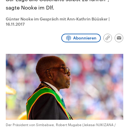
CDU, SPD und FDP regiert.-
aktuelle Weltgeschehen.
sagte Nooke im Dlf.
Umfragen, Prognosen,
Wahlprogramme, aktuelle Berichte
Sendungen
Programm
Podcasts
und Hintergründe zu den Parteien
Günter Nooke im Gespräch mit Ann-Kathrin Büüsker
|
und Kandidaten der anstehenden
16.11.2017
Wahl.
Audio-Archiv
Abonnieren
Link
Emai
kopieren/te
Der Präsident von Simbabwe, Robert Mugabe (Jekesai NJIKIZANA /