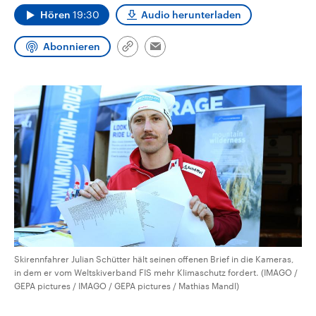
CDU, SPD und FDP regiert.-
aktuelle Weltgeschehen.
Hören
19:30
Audio herunterladen
Umfragen, Prognosen,
Wahlprogramme, aktuelle Berichte
Sendungen
Programm
Podcasts
und Hintergründe zu den Parteien
Abonnieren
Link
Email
und Kandidaten der anstehenden
kopieren/teilen
Wahl.
Audio-Archiv
Skirennfahrer Julian Schütter hält seinen offenen Brief in die Kameras,
in dem er vom Weltskiverband FIS mehr Klimaschutz fordert. (IMAGO /
GEPA pictures / IMAGO / GEPA pictures / Mathias Mandl)