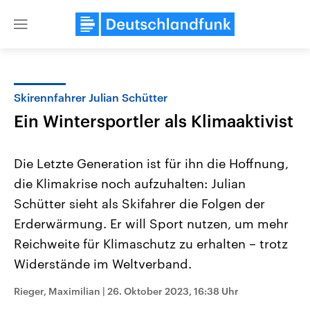
Close
menu
Skirennfahrer Julian Schütter
Themen
Ein Wintersportler als Klimaaktivist
Die Letzte Generation ist für ihn die Hoffnung,
die Klimakrise noch aufzuhalten: Julian
Schütter sieht als Skifahrer die Folgen der
Erderwärmung. Er will Sport nutzen, um mehr
Reichweite für Klimaschutz zu erhalten – trotz
Landtagswahl Sachsen-Anhalt
USA
2026
Aktuelle Beiträge, Analys
Widerstände im Weltverband.
Alle Informationen
Hintergründe
Sachsen-Anhalt wählt am 6.
Wirtschaftlich und militäri
September 2026 einen neuen
gehören die Vereinigten S
Rieger, Maximilian
|
26. Oktober 2023, 16:38 Uhr
Landtag. Seit 2021 wird das
den mächtigsten Ländern 
Bundesland von einer Koalition aus
mit großem Einfluss auf d