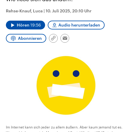
CDU, SPD und FDP regiert.-
aktuelle Weltgeschehen.
Umfragen, Prognosen,
Rehse-Knauf, Luca
|
10. Juli 2025, 20:10 Uhr
Wahlprogramme, aktuelle Berichte
Sendungen
Programm
Podcasts
und Hintergründe zu den Parteien
und Kandidaten der anstehenden
Hören
19:56
Audio herunterladen
Wahl.
Audio-Archiv
Abonnieren
Link
Email
kopieren/teilen
Im Internet kann sich jeder zu allem äußern. Aber kaum jemand tut es.