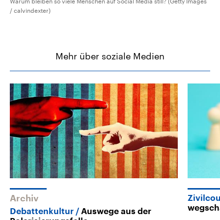
Warum bleiben so viele Menschen auf Social Media still? (Getty Images
/ calvindexter)
Mehr über soziale Medien
Archiv
Zivilco
wegsch
Debattenkultur
Auswege aus der