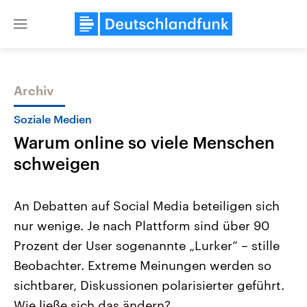
Close
menu
Archiv
Themen
Soziale Medien
Warum online so viele Menschen
schweigen
An Debatten auf Social Media beteiligen sich
nur wenige. Je nach Plattform sind über 90
Landtagswahl Sachsen-Anhalt
USA
Prozent der User sogenannte „Lurker“ – stille
2026
Aktuelle Beiträge, Analys
Alle Informationen
Hintergründe
Beobachter. Extreme Meinungen werden so
Sachsen-Anhalt wählt am 6.
Wirtschaftlich und militäri
September 2026 einen neuen
gehören die Vereinigten S
sichtbarer, Diskussionen polarisierter geführt.
Landtag. Seit 2021 wird das
den mächtigsten Ländern 
Wie ließe sich das ändern?
Bundesland von einer Koalition aus
mit großem Einfluss auf d