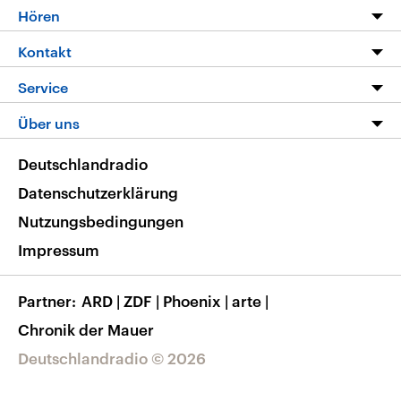
Programm
Hören
Alle Sendungen
Livestream
Kontakt
Die Nachrichten
Audios
Hörerservice
Service
Nachrichtenleicht
Podcasts
Social Media
FAQ
Über uns
Neue Beiträge auf dlf.de
Deutschlandfunk App
Newsletter
Deutschlandradio
Themen-Schwerpunkte
Nachrichten App
Deutschlandradio
Veranstaltungen
Presse
Frequenzen
Datenschutzerklärung
Musikliste
Ausbildung und Karriere
Nutzungsbedingungen
RSS
Transparenz
Impressum
Korrekturen
Barrierefreiheit
Partner
ARD
|
ZDF
|
Phoenix
|
arte
|
Chronik der Mauer
Deutschlandradio © 2026