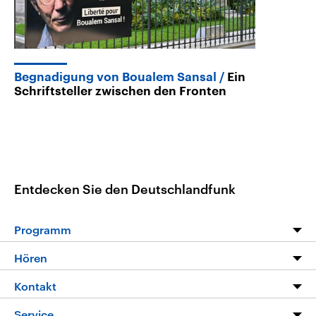
Begnadigung von Boualem Sansal
Ein
Schriftsteller zwischen den Fronten
Entdecken Sie den Deutschlandfunk
Programm
Programm
Hören
Alle Sendungen
Livestream
Kontakt
Die Nachrichten
Audios
Hörerservice
Service