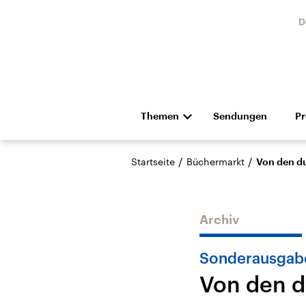
D
Themen
Sendungen
P
Die Nachrichten
Politik
/
/
Startseite
Büchermarkt
Von den d
Hörspiel und Feature
Musik
Archiv
Sonderausgabe
Von den d
Landtagswahl Sachsen-
USA
Anhalt 2026
Aktuel