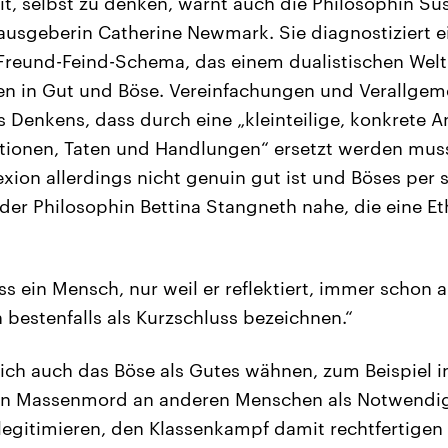
it, selbst zu denken, warnt auch die Philosophin S
usgeberin Catherine Newmark. Sie diagnostiziert ein
 Freund-Feind-Schema, das einem dualistischen Wel
en in Gut und Böse. Vereinfachungen und Verallgem
s Denkens, dass durch eine „kleinteilige, konkrete 
ationen, Taten und Handlungen“ ersetzt werden muss
exion allerdings nicht genuin gut ist und Böses per
 der Philosophin Bettina Stangneth nahe, die eine E
ss ein Mensch, nur weil er reflektiert, immer schon 
 bestenfalls als Kurzschluss bezeichnen.“
sich auch das Böse als Gutes wähnen, zum Beispiel in
den Massenmord an anderen Menschen als Notwendigk
legitimieren, den Klassenkampf damit rechtfertigen