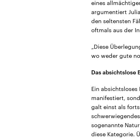
eines allmächtige
argumentiert Juli
den seltensten Fä
oftmals aus der I
„Diese Überlegung
wo weder gute no
Das absichtslose 
Ein absichtsloses
manifestiert, sond
galt einst als for
schwerwiegendes P
sogenannte Naturb
diese Kategorie. 