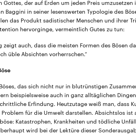
n Gottes, der auf Erden um jeden Preis umzusetzen i
an Baggini in seiner lesenswerten Typologie des Bös
llen das Produkt sadistischer Menschen und ihrer Tr
ntention hervorginge, vermeintlich Gutes zu tun:
 zeigt auch, dass die meisten Formen des Bösen da 
ch üble Absichten vorherrschen.“
Böse
 Böses, das sich nicht nur in blutrünstigen Zusam
ern beispielsweise auch in ganz alltäglichen Dingen 
tschrittliche Erfindung. Heutzutage weiß man, dass K
roblem für die Umwelt darstellen. Absichtslos ist
öse: Katastrophen, Krankheiten und tödliche Unfälle
Überhaupt wird bei der Lektüre dieser Sonderausg