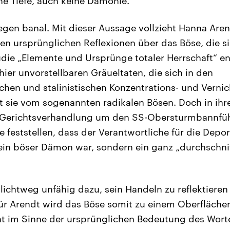
ine Tiefe, auch keine Dämonie.“
egen banal. Mit dieser Aussage vollzieht Hanna Aren
en ursprünglichen Reflexionen über das Böse, die sie
udie „Elemente und Ursprünge totaler Herrschaft“ en
ier unvorstellbaren Gräueltaten, die sich in den
ischen und stalinistischen Konzentrations- und Vern
t sie vom sogenannten radikalen Bösen. Doch in ihre
 Gerichtsverhandlung um den SS-Obersturmbannfüh
 feststellen, dass der Verantwortliche für die Depo
ein böser Dämon war, sondern ein ganz „durchschnitt
ichtweg unfähig dazu, sein Handeln zu reflektieren
Für Arendt wird das Böse somit zu einem Oberfläche
cht im Sinne der ursprünglichen Bedeutung des Worte