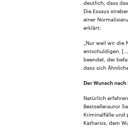
deutlich, dass da
Die Essays strebe
einer Normalisier
erklärt:
„Nur weil wir die 
entschuldigen. […
beendet, der befas
dass sich Ähnlich
Der Wunsch nach 
Natürlich erfahre
Bestsellerautor Se
Kriminalfälle und
Katharsis, dem W