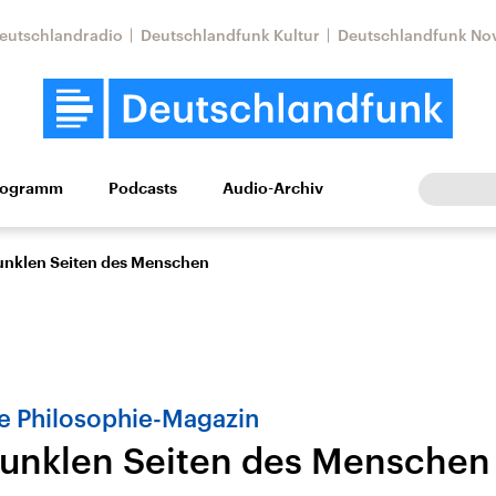
eutschlandradio
Deutschlandfunk Kultur
Deutschlandfunk No
rogramm
Podcasts
Audio-Archiv
Wirtschaft
Wissen
Kultur
Europa
Gesellschaf
unklen Seiten des Menschen
 Philosophie-Magazin
unklen Seiten des Menschen
Nahostkonflikt
Iran
le Beiträge,
Aktuelle Lage und
Aktuelle Lage und