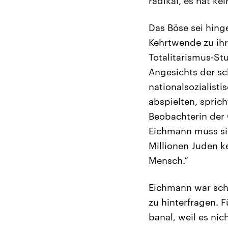
radikal, es hat ke
Das Böse sei hing
Kehrtwende zu ihr
Totalitarismus-St
Angesichts der sch
nationalsozialist
abspielten, sprich
Beobachterin der
Eichmann muss sie
Millionen Juden k
Mensch.“
Eichmann war schl
zu hinterfragen. 
banal, weil es ni