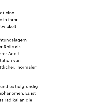
dt eine
 in ihrer
twickelt.
ichtungslagern
r Rolle als
rer Adolf
rtation von
licher, ‚normaler’
 und es tiefgründig
nphänomen. Es ist
s radikal an die