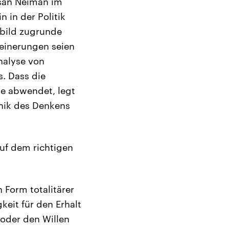
usan Neiman im
 in der Politik
tbild zugrunde
einerungen seien
Analyse von
. Dass die
 se abwendet, legt
thik des Denkens
auf dem richtigen
 Form totalitärer
eit für den Erhalt
 oder den Willen