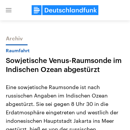
Close
menu
Archiv
Themen
Raumfahrt
Sowjetische Venus-Raumsonde im
Indischen Ozean abgestürzt
Eine sowjetische Raumsonde ist nach
russischen Angaben im Indischen Ozean
Landtagswahl Sachsen-Anhalt
USA
abgestürzt. Sie sei gegen 8 Uhr 30 in die
2026
Aktuelle Beiträge, Analys
Alle Informationen
Hintergründe
Erdatmosphäre eingetreten und westlich der
Sachsen-Anhalt wählt am 6.
Wirtschaftlich und militäri
September 2026 einen neuen
gehören die Vereinigten S
indonesischen Hauptstadt Jakarta ins Meer
Landtag. Seit 2021 wird das
den mächtigsten Ländern 
gestürzt, hieß es von der russischen
Bundesland von einer Koalition aus
mit großem Einfluss auf d