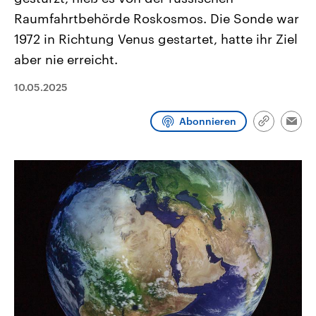
CDU, SPD und FDP regiert.-
aktuelle Weltgeschehen.
Raumfahrtbehörde Roskosmos. Die Sonde war
Umfragen, Prognosen,
Wahlprogramme, aktuelle Berichte
1972 in Richtung Venus gestartet, hatte ihr Ziel
Sendungen
Programm
Podcasts
und Hintergründe zu den Parteien
und Kandidaten der anstehenden
aber nie erreicht.
Wahl.
Audio-Archiv
10.05.2025
Abonnieren
Link
Emai
kopieren/te