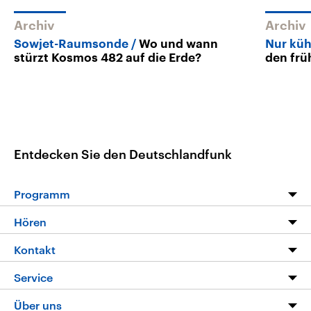
Archiv
Archiv
Sowjet-Raumsonde
Wo und wann
Nur küh
stürzt Kosmos 482 auf die Erde?
den frü
Entdecken Sie den Deutschlandfunk
Programm
Programm
Hören
Alle Sendungen
Livestream
Kontakt
Die Nachrichten
Audios
Hörerservice
Service
Nachrichtenleicht
Podcasts
Social Media
FAQ
Über uns
Neue Beiträge auf dlf.de