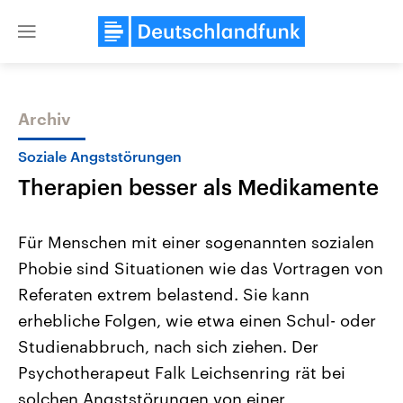
Close
menu
Archiv
Themen
Soziale Angststörungen
Therapien besser als Medikamente
Für Menschen mit einer sogenannten sozialen
Phobie sind Situationen wie das Vortragen von
Referaten extrem belastend. Sie kann
Landtagswahl Sachsen-Anhalt
USA
erhebliche Folgen, wie etwa einen Schul- oder
2026
Aktuelle Beiträge, Analys
Alle Informationen
Studienabbruch, nach sich ziehen. Der
Hintergründe
Sachsen-Anhalt wählt am 6.
Wirtschaftlich und militäri
Psychotherapeut Falk Leichsenring rät bei
September 2026 einen neuen
gehören die Vereinigten S
Landtag. Seit 2021 wird das
den mächtigsten Ländern 
solchen Angststörungen von einer
Bundesland von einer Koalition aus
mit großem Einfluss auf d