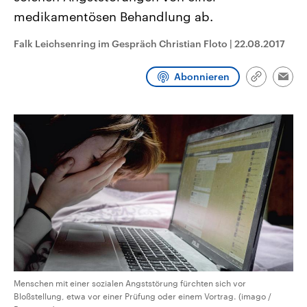
CDU, SPD und FDP regiert.-
aktuelle Weltgeschehen.
medikamentösen Behandlung ab.
Umfragen, Prognosen,
Wahlprogramme, aktuelle Berichte
Sendungen
Programm
Podcasts
und Hintergründe zu den Parteien
Falk Leichsenring im Gespräch Christian Floto
|
22.08.2017
und Kandidaten der anstehenden
Wahl.
Audio-Archiv
Abonnieren
Link
Emai
kopieren/te
Menschen mit einer sozialen Angststörung fürchten sich vor
Bloßstellung, etwa vor einer Prüfung oder einem Vortrag. (imago /