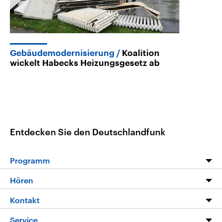
Gebäudemodernisierung
Koalition
wickelt Habecks Heizungsgesetz ab
Entdecken Sie den Deutschlandfunk
Programm
Programm
Hören
Alle Sendungen
Livestream
Kontakt
Die Nachrichten
Audios
Hörerservice
Service