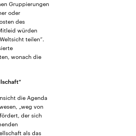
lnen Gruppierungen
ner oder
Kosten des
itleid würden
eltsicht teilen“.
ierte
ften, wonach die
lschaft“
Ansicht die Agenda
gewesen, „weg von
ördert, der sich
hmenden
llschaft als das