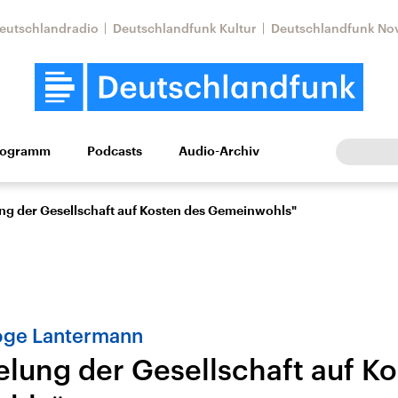
eutschlandradio
Deutschlandfunk Kultur
Deutschlandfunk No
rogramm
Podcasts
Audio-Archiv
Wirtschaft
Wissen
Kultur
Europa
Gesellschaf
ng der Gesellschaft auf Kosten des Gemeinwohls"
oge Lantermann
elung der Gesellschaft auf K
Nahostkonflikt
Iran
le Beiträge,
Aktuelle Lage und
Aktuelle Lage und