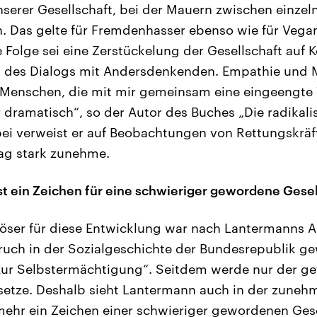
nserer Gesellschaft, bei der Mauern zwischen einze
. Das gelte für Fremdenhasser ebenso wie für Vega
e Folge sei eine Zerstückelung der Gesellschaft auf 
des Dialogs mit Andersdenkenden. Empathie und M
 Menschen, die mit mir gemeinsam eine eingeengte W
r dramatisch“, so der Autor des Buches „Die radikalis
bei verweist er auf Beobachtungen von Rettungskrä
ag stark zunehme.
ist ein Zeichen für eine schwieriger gewordene Gesel
löser für diese Entwicklung war nach Lantermanns 
 Bruch in der Sozialgeschichte der Bundesrepublik 
zur Selbstermächtigung“. Seitdem werde nur der gef
insetze. Deshalb sieht Lantermann auch in der zune
mehr ein Zeichen einer schwieriger gewordenen Gese